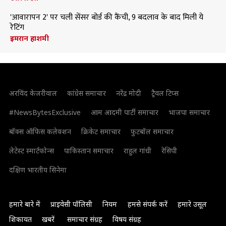
'आवारापन 2' पर चली सेंसर बोर्ड की कैंची, 9 बदलाव के बाद मिली ये
रेटिंग
इमरान हाशमी
अरविंद केजरीवाल
कांग्रेस समाचार
नरेंद्र मोदी
ट्रैवल टिप्स
#NewsBytesExclusive
आम आदमी पार्टी समाचार
भाजपा समाचार
बॉक्स ऑफिस कलेक्शन
क्रिकेट समाचार
फुटबॉल समाचार
लेटेस्ट स्मार्टफोन्स
पाकिस्तान समाचार
राहुल गांधी
रेसिपी
दक्षिण भारतीय सिनेमा
हमारे बारे में
प्राइवेसी पॉलिसी
नियम
हमसे संपर्क करें
हमारे उसूल
शिकायत
खबरें
समाचार संग्रह
विषय संग्रह