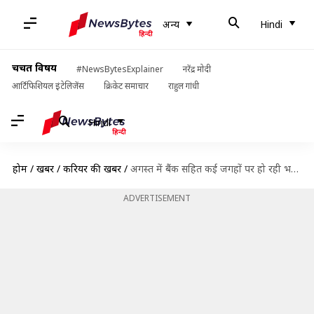
अन्य
Hindi
चर्चित विषय
#NewsBytesExplainer
नरेंद्र मोदी
आर्टिफिशियल इंटेलिजेंस
क्रिकेट समाचार
राहुल गांधी
Hindi
होम
/
खबरें
/
करियर की खबरें
/
अगस्त में बैंक सहित कई जगहों पर हो रही भर्तियां, जल्द करें आवेदन
ADVERTISEMENT