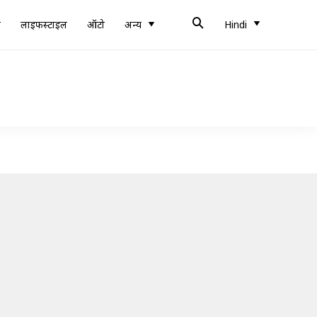
ब
लाइफस्टाइल
ऑटो
अन्य
Hindi