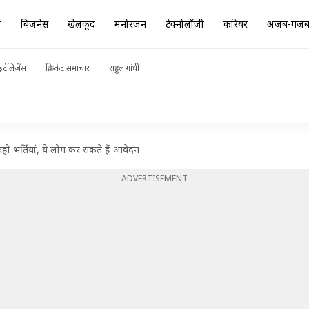
ा
बिज़नेस
खेलकूद
मनोरंजन
टेक्नोलॉजी
करियर
अजब-गज
ंटेलिजेंस
क्रिकेट समाचार
राहुल गांधी
रही भर्तियां, ये लोग कर सकते हैं आवेदन
ADVERTISEMENT