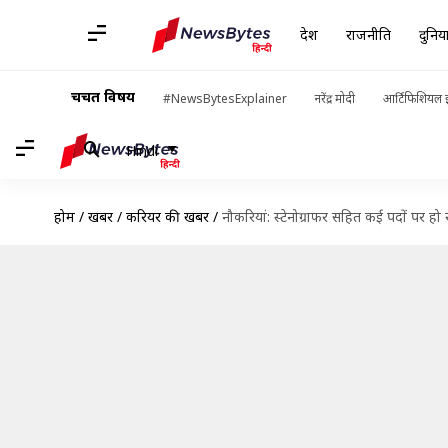
देश
राजनीति
दुनिय
चर्चित विषय
#NewsBytesExplainer
नरेंद्र मोदी
आर्टिफिशियल इ
Hindi
होम
/
खबरें
/
करियर की खबरें
/
नौकरियां: स्टेनोग्राफर सहित कई पदों पर हो 