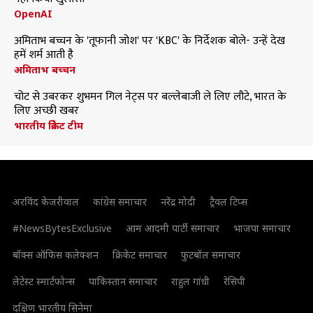
OpenAI
अमिताभ बच्चन के 'तूफानी जोश' पर 'KBC' के निर्देशक बोले- उन्हें देख
हमें शर्म आती है
अमिताभ बच्चन
चोट से उबरकर शुभमन गिल नेट्स पर बल्लेबाजी ले लिए लौटे, भारत के
लिए अच्छी खबर
भारतीय क्रिकेट टीम
अरविंद केजरीवाल
कांग्रेस समाचार
नरेंद्र मोदी
ट्रैवल टिप्स
#NewsBytesExclusive
आम आदमी पार्टी समाचार
भाजपा समाचार
बॉक्स ऑफिस कलेक्शन
क्रिकेट समाचार
फुटबॉल समाचार
लेटेस्ट स्मार्टफोन्स
पाकिस्तान समाचार
राहुल गांधी
रेसिपी
दक्षिण भारतीय सिनेमा