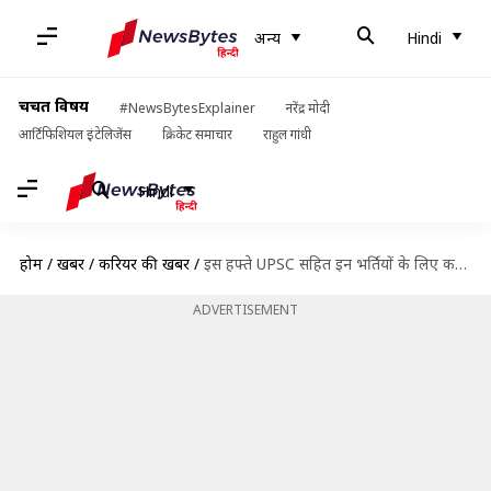
अन्य
Hindi
चर्चित विषय
#NewsBytesExplainer
नरेंद्र मोदी
आर्टिफिशियल इंटेलिजेंस
क्रिकेट समाचार
राहुल गांधी
Hindi
होम
/
खबरें
/
करियर की खबरें
/
इस हफ्ते UPSC सहित इन भर्तियों के लिए करें आवेदन, जानें विवरण
ADVERTISEMENT