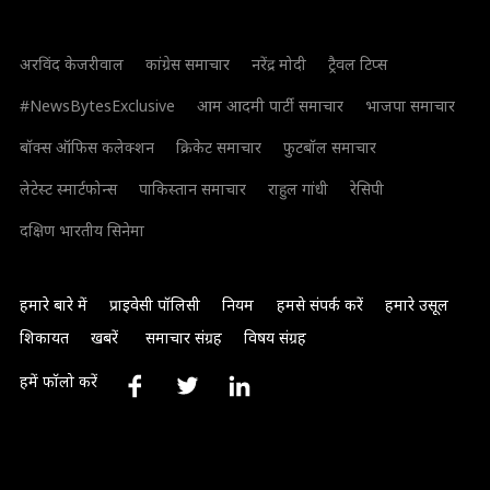
अरविंद केजरीवाल
कांग्रेस समाचार
नरेंद्र मोदी
ट्रैवल टिप्स
#NewsBytesExclusive
आम आदमी पार्टी समाचार
भाजपा समाचार
बॉक्स ऑफिस कलेक्शन
क्रिकेट समाचार
फुटबॉल समाचार
लेटेस्ट स्मार्टफोन्स
पाकिस्तान समाचार
राहुल गांधी
रेसिपी
दक्षिण भारतीय सिनेमा
हमारे बारे में
प्राइवेसी पॉलिसी
नियम
हमसे संपर्क करें
हमारे उसूल
शिकायत
खबरें
समाचार संग्रह
विषय संग्रह
हमें फॉलो करें