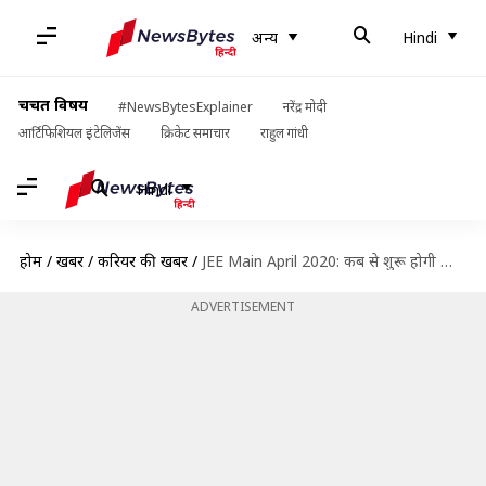
अन्य
Hindi
चर्चित विषय
#NewsBytesExplainer
नरेंद्र मोदी
आर्टिफिशियल इंटेलिजेंस
क्रिकेट समाचार
राहुल गांधी
Hindi
होम
/
खबरें
/
करियर की खबरें
/
JEE Main April 2020: कब से शुरू होगी आवेदन प्रक्रिया? जानें पूरा शेड्यूल
ADVERTISEMENT