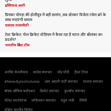
लुत्फ
इम्तियाज अली
प्रियंका चोपड़ा की हॉलीवुड में बड़ी छलांग, अब ऑस्कर विजेता रसेल क्रो के
साथ मचाएंगी धमाल
एसएस राजामौली
टेस्ट क्रिकेट: गॉल क्रिकेट स्टेडियम में कैसा रहा है भारत और श्रीलंका का
प्रदर्शन?
भारतीय क्रिकेट टीम
अरविंद केजरीवाल
कांग्रेस समाचार
नरेंद्र मोदी
ट्रैवल टिप्स
#NewsBytesExclusive
आम आदमी पार्टी समाचार
भाजपा समाचार
बॉक्स ऑफिस कलेक्शन
क्रिकेट समाचार
फुटबॉल समाचार
लेटेस्ट स्मार्टफोन्स
पाकिस्तान समाचार
राहुल गांधी
रेसिपी
दक्षिण भारतीय सिनेमा