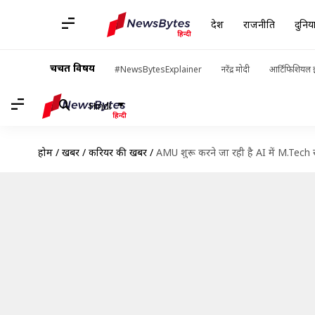
देश
राजनीति
दुनिय
चर्चित विषय
#NewsBytesExplainer
नरेंद्र मोदी
आर्टिफिशियल इ
Hindi
होम
/
खबरें
/
करियर की खबरें
/
AMU शुरू करने जा रही है AI में M.Tech