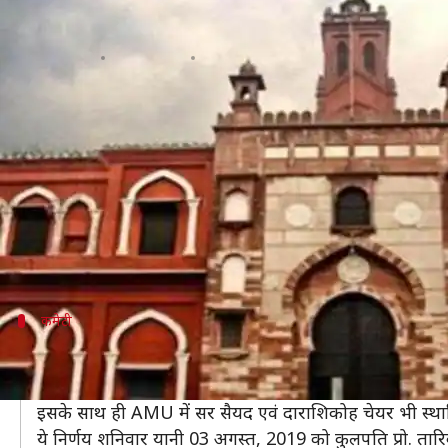
AMU शुरू करने जा रही है AI में M.Te
लेखन
Aug 05, 2019
11:02 am
मोना दीक्षित
क्या है खबर?
किसी भी छात्र के लिए ये बहुत जरुरी है कि वो ऐसा कोई कोर
आपकी जानकारी के लिए बता दें कि अलीगढ़ मुस्लिम यूनिवर्
AMU आर्टिफिसियल इंटेलीजेंस (AI) एवं रोबोटिक्स में M.T
रही है।
कमेटी
कठित की गई एक महत्तवपूर्ण कमेटी
आपकी जानकारी के लिए बता दें कि इन पाठ्यक्रमों का प्रारु
इसके साथ ही AMU में सर सैयद एवं दाराशिकोह चेयर भी स्थापि
ये निर्णय शनिवार यानी 03 अगस्त, 2019 को कुलपति प्रो. तारिक