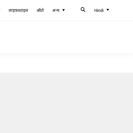
ब
लाइफस्टाइल
ऑटो
अन्य
Hindi