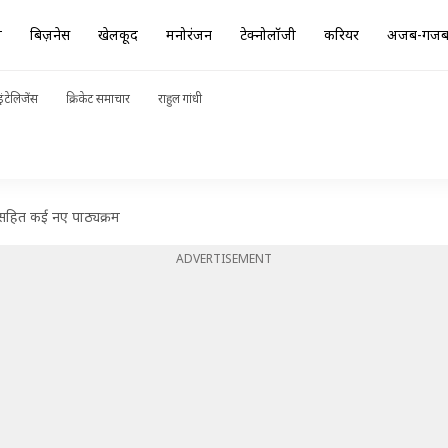
ा
बिज़नेस
खेलकूद
मनोरंजन
टेक्नोलॉजी
करियर
अजब-गज
ंटेलिजेंस
क्रिकेट समाचार
राहुल गांधी
 सहित कई नए पाठ्यक्रम
ADVERTISEMENT