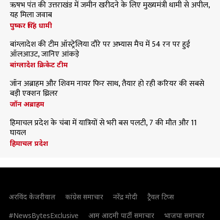
ऋषभ पंत की उत्तराखंड में जमीन खरीदने के लिए मुख्यमंत्री धामी से अपील,
यह मिला जवाब
पुष्कर सिंह धामी
बांग्लादेश की टीम ऑस्ट्रेलिया दौरे पर अभ्यास मैच में 54 रन पर हुई
ऑलआउट, जानिए आंकड़े
बांग्लादेश क्रिकेट टीम
जॉन अब्राहम और शिवम नायर फिर साथ, तैयार हो रही करियर की सबसे
बड़ी एक्शन थ्रिलर
जॉन अब्राहम
हिमाचल प्रदेश के चंबा में यात्रियों से भरी बस पलटी, 7 की मौत और 11
घायल
हिमाचल प्रदेश
अरविंद केजरीवाल
कांग्रेस समाचार
नरेंद्र मोदी
ट्रैवल टिप्स
#NewsBytesExclusive
आम आदमी पार्टी समाचार
भाजपा समाचार