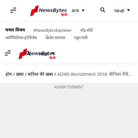
अन्य
Hindi
चर्चित विषय
#NewsBytesExplainer
नरेंद्र मोदी
आर्टिफिशियल इंटेलिजेंस
क्रिकेट समाचार
राहुल गांधी
Hindi
होम
/
खबरें
/
करियर की खबरें
/
AIIMS Recruitment 2018: सीनियर रेसिडेंट पद के लिए निकली भर्ती, यहां से करें आवेदन
ADVERTISEMENT