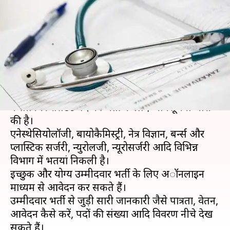
सीनियर रेसिडेंट पद के लिए निकली
भर्ती, यहां से करें आवेदन
लेखन
Dec 06, 2018
07:52 pm
मोना दीक्षित
क्या है खबर?
अखिल भारतीय आयुर्विज्ञान संस्थान (AIIMS), भुवनेश्वर
ने सीनियर रेसिडेंट पद की भर्ती के लिए अधिसूचना जारी
की है।
एनेस्थेसियोलॉजी, बायोकैमिस्ट्री, नेत्र विज्ञान, बर्न्स और
प्लास्टिक सर्जरी, न्युरोलजी, न्यूरोसर्जरी आदि विभिन्न
विभाग में भर्तियां निकली है।
इच्छुक और योग्य उम्मीदवार भर्ती के लिए अॉनलाइन
माध्यम से आवेदन कर सकते हैं।
उम्मीदवार भर्ती से जुड़ी सारी जानकारी जैसे पात्रता, वेतन,
आवेदन कैसे करें, पदों की संख्या आदि विवरण नीचे देख