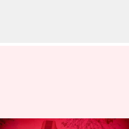
आज खुलेगा जोमैटो का IPO, पैसा