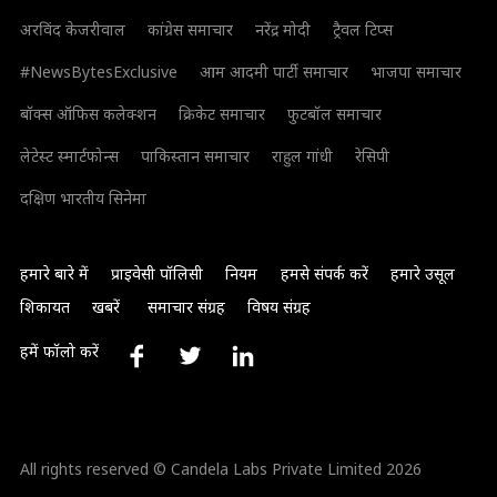
अरविंद केजरीवाल
कांग्रेस समाचार
नरेंद्र मोदी
ट्रैवल टिप्स
#NewsBytesExclusive
आम आदमी पार्टी समाचार
भाजपा समाचार
बॉक्स ऑफिस कलेक्शन
क्रिकेट समाचार
फुटबॉल समाचार
लेटेस्ट स्मार्टफोन्स
पाकिस्तान समाचार
राहुल गांधी
रेसिपी
दक्षिण भारतीय सिनेमा
हमारे बारे में
प्राइवेसी पॉलिसी
नियम
हमसे संपर्क करें
हमारे उसूल
शिकायत
खबरें
समाचार संग्रह
विषय संग्रह
हमें फॉलो करें
All rights reserved © Candela Labs Private Limited 2026