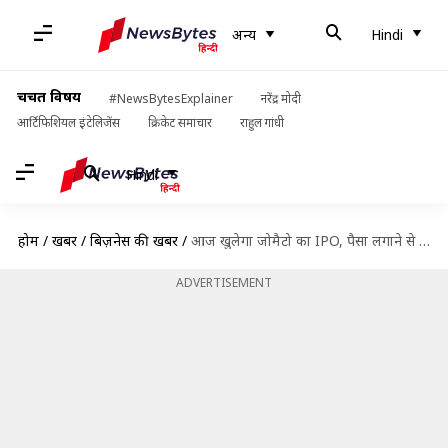
अन्य
Hindi
चर्चित विषय
#NewsBytesExplainer
नरेंद्र मोदी
आर्टिफिशियल इंटेलिजेंस
क्रिकेट समाचार
राहुल गांधी
Hindi
होम
/
खबरें
/
बिज़नेस की खबरें
/
आज खुलेगा जोमैटो का IPO, पैसा लगाने से पहले जानें सभी जरूरी बातें
ADVERTISEMENT