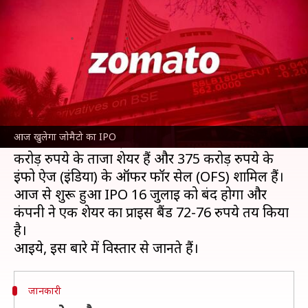
लगाने से पहले जानें सभी जरूरी बातें
लेखन
Jul 14, 2021
12:12 pm
प्रमोद कुमार
क्या है खबर?
फूड ऑर्डर लेने वाली कंपनी जोमैटो आज यानी 14 जुलाई
को इनीशियल पब्लिक ऑफरिंग (IPO) ला रही है।
आज खुलेगा जोमैटो का IPO
यह IPO 9,375 करोड़ रुपये का है। इसमें से 9,000
करोड़ रुपये के ताजा शेयर हैं और 375 करोड़ रुपये के
इंफो ऐज (इंडिया) के ऑफर फॉर सेल (OFS) शामिल हैं।
आज से शुरू हुआ IPO 16 जुलाई को बंद होगा और
कंपनी ने एक शेयर का प्राइस बैंड 72-76 रुपये तय किया
है।
जानकारी