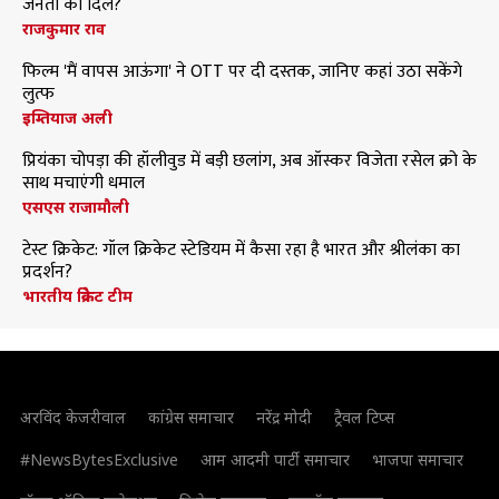
जनता का दिल?
राजकुमार राव
फिल्म 'मैं वापस आऊंगा' ने OTT पर दी दस्तक, जानिए कहां उठा सकेंगे
लुत्फ
इम्तियाज अली
प्रियंका चोपड़ा की हॉलीवुड में बड़ी छलांग, अब ऑस्कर विजेता रसेल क्रो के
साथ मचाएंगी धमाल
एसएस राजामौली
टेस्ट क्रिकेट: गॉल क्रिकेट स्टेडियम में कैसा रहा है भारत और श्रीलंका का
प्रदर्शन?
भारतीय क्रिकेट टीम
अरविंद केजरीवाल
कांग्रेस समाचार
नरेंद्र मोदी
ट्रैवल टिप्स
#NewsBytesExclusive
आम आदमी पार्टी समाचार
भाजपा समाचार