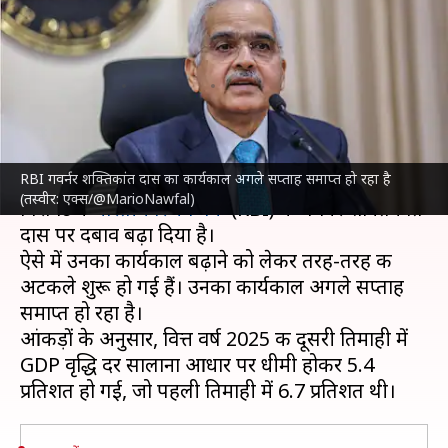
बढ़ेगा कार्यकाल? सरकार ने स्थिति
नहीं की स्पष्ट
लेखन
Dec 03, 2024
02:59 pm
दिनेश चंद शर्मा
क्या है खबर?
RBI गवर्नर शक्तिकांत दास का कार्यकाल अगले सप्ताह समाप्त हो रहा है
देश के
सकल घरेलू उत्पाद
(GDP) की वृद्धि दर में आई
(तस्वीर: एक्स/@MarioNawfal)
गिरावट ने
भारतीय रिजर्व बैंक
(RBI) के गवर्नर शक्तिकांत
दास पर दबाव बढ़ा दिया है।
ऐसे में उनका कार्यकाल बढ़ाने को लेकर तरह-तरह की
अटकले शुरू हो गई हैं। उनका कार्यकाल अगले सप्ताह
समाप्त हो रहा है।
आंकड़ों के अनुसार, वित्त वर्ष 2025 की दूसरी तिमाही में
GDP वृद्धि दर सालाना आधार पर धीमी होकर 5.4