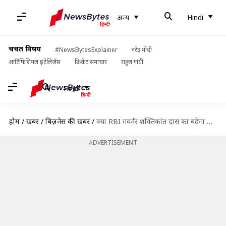
अन्य
Hindi
चर्चित विषय
#NewsBytesExplainer
नरेंद्र मोदी
आर्टिफिशियल इंटेलिजेंस
क्रिकेट समाचार
राहुल गांधी
Hindi
होम
/
खबरें
/
बिज़नेस की खबरें
/
क्या RBI गवर्नर शक्तिकांत दास का बढ़ेगा कार्यकाल? सरकार ने स्थिति नहीं की स्पष्ट
ADVERTISEMENT