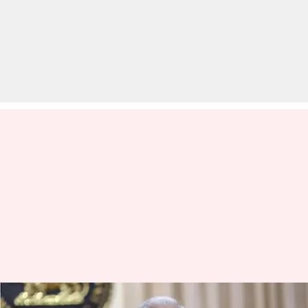
क्या RBI गवर्नर शक्तिकांत दास का