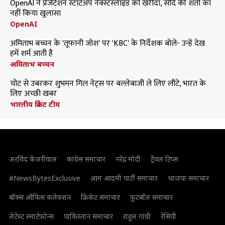
OpenAI ने प्रेजेंटेशन स्टार्टअप नेक्स्टस्लाइड को खरीदा, सौदे की शर्तों का
नहीं किया खुलासा
OpenAI
अमिताभ बच्चन के 'तूफानी जोश' पर 'KBC' के निर्देशक बोले- उन्हें देख
हमें शर्म आती है
अमिताभ बच्चन
चोट से उबरकर शुभमन गिल नेट्स पर बल्लेबाजी ले लिए लौटे, भारत के
लिए अच्छी खबर
भारतीय क्रिकेट टीम
अरविंद केजरीवाल
कांग्रेस समाचार
नरेंद्र मोदी
ट्रैवल टिप्स
#NewsBytesExclusive
आम आदमी पार्टी समाचार
भाजपा समाचार
बॉक्स ऑफिस कलेक्शन
क्रिकेट समाचार
फुटबॉल समाचार
लेटेस्ट स्मार्टफोन्स
पाकिस्तान समाचार
राहुल गांधी
रेसिपी