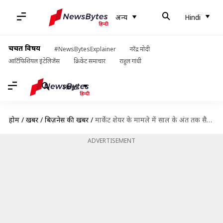
अन्य
Hindi
चर्चित विषय
#NewsBytesExplainer
नरेंद्र मोदी
आर्टिफिशियल इंटेलिजेंस
क्रिकेट समाचार
राहुल गांधी
Hindi
होम
/
खबरें
/
बिज़नेस की खबरें
/
मार्केट शेयर के मामले में साल के अंत तक सैमसंग को पछाड़ सकती है वीवो
ADVERTISEMENT