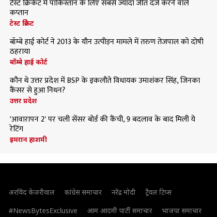
टेस्ट क्रिकेट में पाकिस्तान के लिए सबसे ज्यादा जीत दर्ज करने वाले
कप्तान
टेस्ट क्रिकेट
बॉम्बे हाई कोर्ट ने 2013 के यौन उत्पीड़न मामले में तरुण तेजपाल को दोषी
ठहराया
बॉम्बे हाई कोर्ट
कौन थे उत्तर प्रदेश में BSP के इकलौते विधायक उमाशंकर सिंह, जिनका
कैंसर से हुआ निधन?
उत्तर प्रदेश
'आवारापन 2' पर चली सेंसर बोर्ड की कैंची, 9 बदलाव के बाद मिली ये
रेटिंग
इमरान हाशमी
अरविंद केजरीवाल
कांग्रेस समाचार
नरेंद्र मोदी
ट्रैवल टिप्स
#NewsBytesExclusive
आम आदमी पार्टी समाचार
भाजपा समाचार