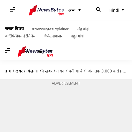
अन्य
Hindi
चर्चित विषय
#NewsBytesExplainer
नरेंद्र मोदी
आर्टिफिशियल इंटेलिजेंस
क्रिकेट समाचार
राहुल गांधी
Hindi
होम
/
खबरें
/
बिज़नेस की खबरें
/
अर्बन कंपनी मार्च के अंत तक 3,000 करोड़ रुपये का IPO करेगी दाखिल
ADVERTISEMENT