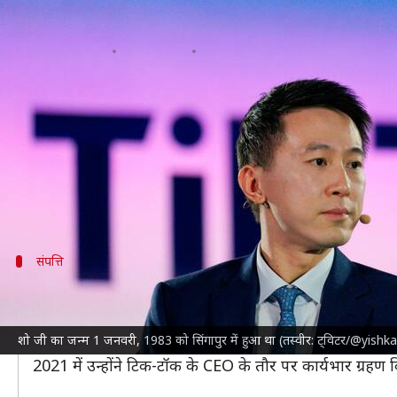
टिक-टॉक CEO शो जी च्यू ने फेसबुक में
लेखन
Mar 27, 2023
12:55 pm
बिश्वजीत कुमार
क्या है खबर?
टिक-टॉक
के मुख्य कार्यकारी अधिकारी (CEO) शो जी च्यू अमेरि
शो जी का जन्म 1 जनवरी, 1983 को
सिंगापुर
में हुआ था। अप
बिजनेस स्कूल से हासिल की।
संपत्ति
शो जी की संपत्ति
शो जी ने अपने करियर के शुरुआती दौर में करीब 2 साल तक
फे
शो जी का जन्म 1 जनवरी, 1983 को सिंगापुर में हुआ था (तस्वीर: ट्विटर/@yish
टिक-टॉक में शामिल होने से पहले उन्होंने 5 साल तक DST ग
2021 में उन्होंने टिक-टॉक के CEO के तौर पर कार्यभार ग्रहण