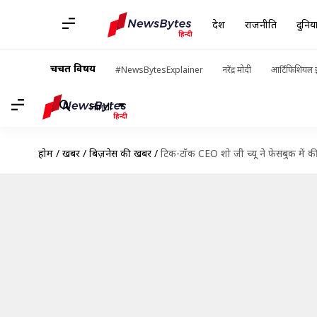
देश
राजनीति
दुनिय
चर्चित विषय
#NewsBytesExplainer
नरेंद्र मोदी
आर्टिफिशियल इ
Hindi
होम
/
खबरें
/
बिज़नेस की खबरें
/
टिक-टॉक CEO शो जी च्यू ने फेसबुक में की