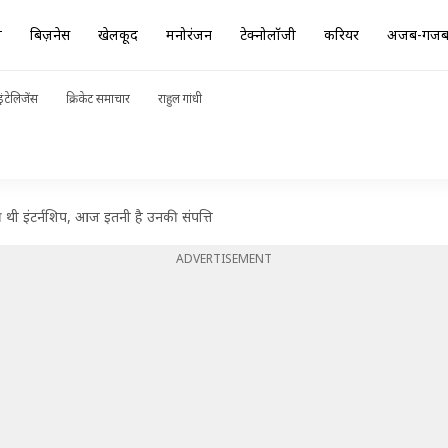
ा
बिज़नेस
खेलकूद
मनोरंजन
टेक्नोलॉजी
करियर
अजब-गज
ंटेलिजेंस
क्रिकेट समाचार
राहुल गांधी
 थी इंटर्नशिप, आज इतनी है उनकी संपत्ति
ADVERTISEMENT