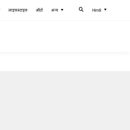
ब
लाइफस्टाइल
ऑटो
अन्य
Hindi