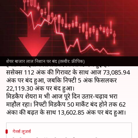
आज 112 अंक टूटा सेंसेक्स, निफ्टी
भी लुढ़का
लेखन
Mar 03, 2025
04:03 pm
बिश्वजीत कुमार
क्या है खबर?
शेयर बाजार
के
सेंसेक्स
और निफ्टी दोनों में आज (3 मार्च)
शेयर बाजार लाल निशान पर बंद (तस्वीर: फ्रीपिक)
हफ्ते के पहले कारोबारी दिन गिरावट दर्ज हुई है।
सेंसेक्स 112 अंक की गिरावट के साथ आज 73,085.94
अंक पर बंद हुआ, जबकि निफ्टी 5 अंक फिसलकर
22,119.30 अंक पर बंद हुआ।
मिडकैप शेयरों में भी आज पूरे दिन उतार-चढ़ाव भरा
माहौल रहा। निफ्टी मिडकैप 50 मार्केट बंद होने तक 62
गेनर्स लूजर्स