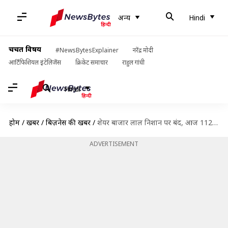
अन्य
Hindi
चर्चित विषय
#NewsBytesExplainer
नरेंद्र मोदी
आर्टिफिशियल इंटेलिजेंस
क्रिकेट समाचार
राहुल गांधी
Hindi
होम
/
खबरें
/
बिज़नेस की खबरें
/
शेयर बाजार लाल निशान पर बंद, आज 112 अंक टूटा सेंसेक्स, निफ्टी भी लुढ़का
ADVERTISEMENT