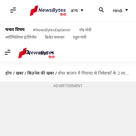
अन्य
Hindi
चर्चित विषय
#NewsBytesExplainer
नरेंद्र मोदी
आर्टिफिशियल इंटेलिजेंस
क्रिकेट समाचार
राहुल गांधी
Hindi
होम
/
खबरें
/
बिज़नेस की खबरें
/
शेयर बाजार में गिरावट से निवेशकों के 2 लाख करोड़ डूबे, क्या है मंदी की वजह?
ADVERTISEMENT