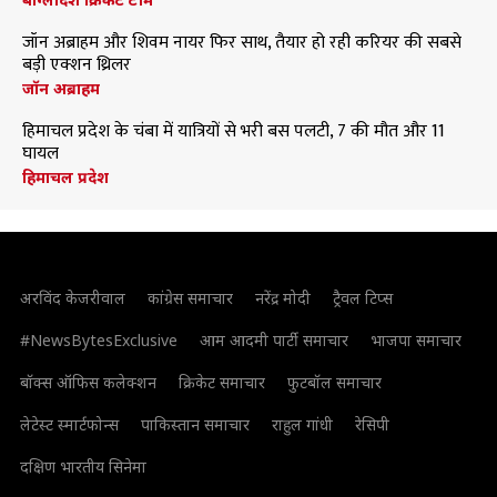
जॉन अब्राहम और शिवम नायर फिर साथ, तैयार हो रही करियर की सबसे
बड़ी एक्शन थ्रिलर
जॉन अब्राहम
हिमाचल प्रदेश के चंबा में यात्रियों से भरी बस पलटी, 7 की मौत और 11
घायल
हिमाचल प्रदेश
अरविंद केजरीवाल
कांग्रेस समाचार
नरेंद्र मोदी
ट्रैवल टिप्स
#NewsBytesExclusive
आम आदमी पार्टी समाचार
भाजपा समाचार
बॉक्स ऑफिस कलेक्शन
क्रिकेट समाचार
फुटबॉल समाचार
लेटेस्ट स्मार्टफोन्स
पाकिस्तान समाचार
राहुल गांधी
रेसिपी
दक्षिण भारतीय सिनेमा