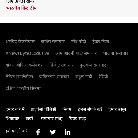
लिए अच्छी खबर
भारतीय क्रिकेट टीम
अरविंद केजरीवाल
कांग्रेस समाचार
नरेंद्र मोदी
ट्रैवल टिप्स
#NewsBytesExclusive
आम आदमी पार्टी समाचार
भाजपा समाचार
बॉक्स ऑफिस कलेक्शन
क्रिकेट समाचार
फुटबॉल समाचार
लेटेस्ट स्मार्टफोन्स
पाकिस्तान समाचार
राहुल गांधी
रेसिपी
दक्षिण भारतीय सिनेमा
हमारे बारे में
प्राइवेसी पॉलिसी
नियम
हमसे संपर्क करें
हमारे उसूल
शिकायत
खबरें
समाचार संग्रह
विषय संग्रह
हमें फॉलो करें