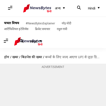
अन्य
Hindi
चर्चित विषय
#NewsBytesExplainer
नरेंद्र मोदी
आर्टिफिशियल इंटेलिजेंस
क्रिकेट समाचार
राहुल गांधी
Hindi
होम
/
खबरें
/
बिज़नेस की खबरें
/
बच्चों के लिए जल्द आएगा UPI से जुड़ा डिजिटल वॉलेट, RBI ने दी मंजूरी
ADVERTISEMENT