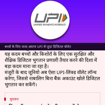
जुड़ा डिजिटल वॉलेट, RBI ने दी मंजूरी
लेखन
Nov 10, 2025
04:35 pm
बिश्वजीत कुमार
क्या है खबर?
भारतीय रिजर्व बैंक (RBI)
ने जूनियो पेमेंट्स प्राइवेट
लिमिटेड को प्रीपेड भुगतान उपकरण (PPI) जारी करने की
बच्चों के लिए जल्द आएगा UPI से जुड़ा डिजिटल वॉलेट
सैद्धांतिक मंजूरी दी है।
यह कदम बच्चों और किशोरों के लिए एक सुरक्षित और
शैक्षिक डिजिटल भुगतान प्रणाली तैयार करने की दिशा में
बड़ा कदम माना जा रहा है।
मंजूरी के बाद जूनियो अब ऐसा UPI-लिंक्ड वॉलेट लॉन्च
करेगा, जिससे नाबालिग बिना बैंक अकाउंट खोले डिजिटल
भुगतान