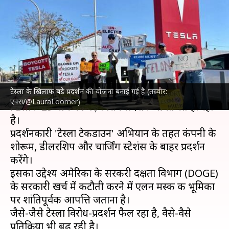
विरोध-प्रदर्शन की तैयारी, जानिए क्या
है कारण
लेखन
Mar 29, 2025
11:06 am
दिनेश चंद शर्मा
क्या है खबर?
टेस्ला के खिलाफ बड़े प्रदर्शन की योजना बनाई गई है (तस्वीर:
एलन मस्क
की इलेक्ट्रिक वाहन निर्माता कंपनी
टेस्ला
के
एक्स/@LauraLoomer)
खिलाफ 29 मार्च को बड़े विरोध-प्रदर्शन आयोजित हो रहा
है।
प्रदर्शनकारी 'टेस्ला टेकडाउन' अभियान के तहत कंपनी के
शोरूम, डीलरशिप और चार्जिंग स्टेशंस के बाहर प्रदर्शन
करेंगे।
इसका उद्देश्य अमेरिका के सरकरी दक्षता विभाग (DOGE)
के सरकारी खर्च में कटौती करने में एलन मस्क की भूमिका
पर शांतिपूर्वक आपत्ति जताना है।
जैसे-जैसे टेस्ला विरोध-प्रदर्शन फैल रहा है, वैसे-वैसे