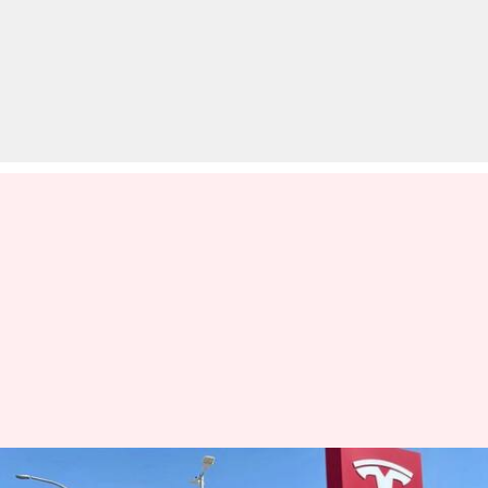
एलन मस्क की टेस्ला के खिलाफ बड़े