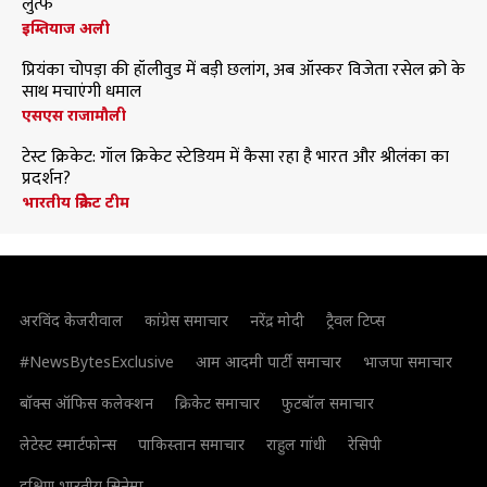
लुत्फ
इम्तियाज अली
प्रियंका चोपड़ा की हॉलीवुड में बड़ी छलांग, अब ऑस्कर विजेता रसेल क्रो के
साथ मचाएंगी धमाल
एसएस राजामौली
टेस्ट क्रिकेट: गॉल क्रिकेट स्टेडियम में कैसा रहा है भारत और श्रीलंका का
प्रदर्शन?
भारतीय क्रिकेट टीम
अरविंद केजरीवाल
कांग्रेस समाचार
नरेंद्र मोदी
ट्रैवल टिप्स
#NewsBytesExclusive
आम आदमी पार्टी समाचार
भाजपा समाचार
बॉक्स ऑफिस कलेक्शन
क्रिकेट समाचार
फुटबॉल समाचार
लेटेस्ट स्मार्टफोन्स
पाकिस्तान समाचार
राहुल गांधी
रेसिपी
दक्षिण भारतीय सिनेमा