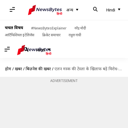
अन्य
Hindi
चर्चित विषय
#NewsBytesExplainer
नरेंद्र मोदी
आर्टिफिशियल इंटेलिजेंस
क्रिकेट समाचार
राहुल गांधी
Hindi
होम
/
खबरें
/
बिज़नेस की खबरें
/
एलन मस्क की टेस्ला के खिलाफ बड़े विरोध-प्रदर्शन की तैयारी, जानिए क्या है कारण
ADVERTISEMENT