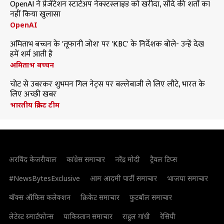
OpenAI ने प्रेजेंटेशन स्टार्टअप नेक्स्टस्लाइड को खरीदा, सौदे की शर्तों का
नहीं किया खुलासा
OpenAI
अमिताभ बच्चन के 'तूफानी जोश' पर 'KBC' के निर्देशक बोले- उन्हें देख
हमें शर्म आती है
अमिताभ बच्चन
चोट से उबरकर शुभमन गिल नेट्स पर बल्लेबाजी ले लिए लौटे, भारत के
लिए अच्छी खबर
भारतीय क्रिकेट टीम
अरविंद केजरीवाल
कांग्रेस समाचार
नरेंद्र मोदी
ट्रैवल टिप्स
#NewsBytesExclusive
आम आदमी पार्टी समाचार
भाजपा समाचार
बॉक्स ऑफिस कलेक्शन
क्रिकेट समाचार
फुटबॉल समाचार
लेटेस्ट स्मार्टफोन्स
पाकिस्तान समाचार
राहुल गांधी
रेसिपी