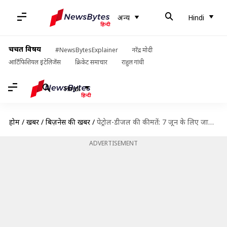
अन्य
Hindi
चर्चित विषय
#NewsBytesExplainer
नरेंद्र मोदी
आर्टिफिशियल इंटेलिजेंस
क्रिकेट समाचार
राहुल गांधी
Hindi
होम
/
खबरें
/
बिज़नेस की खबरें
/
पेट्रोल-डीजल की कीमतें: 7 जून के लिए जारी हुए नए दाम, यहां हुआ बदलाव
ADVERTISEMENT