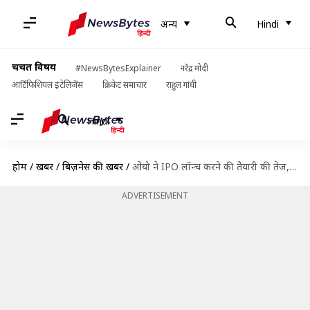
अन्य
Hindi
चर्चित विषय
#NewsBytesExplainer
नरेंद्र मोदी
आर्टिफिशियल इंटेलिजेंस
क्रिकेट समाचार
राहुल गांधी
Hindi
होम
/
खबरें
/
बिज़नेस की खबरें
/
ओयो ने IPO लॉन्च करने की तैयारी की तेज, उधार चुकाने में मिलेगी राहत
ADVERTISEMENT