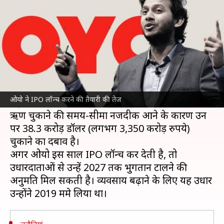
तेज, उधार चुकाने में मिलेगी राहत
लेखन
Mar 04, 2025
01:34 pm
बिश्वजीत कुमार
क्या है खबर?
ओयो होटल्स
के संस्थापक
रितेश अग्रवाल
अपनी कंपनी को
शेयर बाजार में सूचीबद्ध करने की योजना को तेजी से आगे
ओयो ने IPO लॉन्च करने की तैयारी की तेज
बढ़ा रहे हैं।
ऋण चुकाने की समय-सीमा नजदीक आने के कारण उन
पर 38.3 करोड़ डॉलर (लगभग 3,350 करोड़ रुपये)
चुकाने का दबाव है।
अगर ओयो इस साल IPO लॉन्च कर देती है, तो
उधारदाताओं से उन्हें 2027 तक भुगतान टालने की
अनुमति मिल सकती है। व्यवसाय बढ़ाने के लिए यह उधार