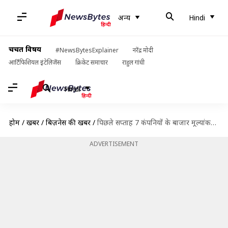
अन्य
Hindi
चर्चित विषय
#NewsBytesExplainer
नरेंद्र मोदी
आर्टिफिशियल इंटेलिजेंस
क्रिकेट समाचार
राहुल गांधी
Hindi
होम
/
खबरें
/
बिज़नेस की खबरें
/
पिछले सप्ताह 7 कंपनियों के बाजार मूल्यांकन को लगा झटका, 1.35 लाख करोड़ घटा
ADVERTISEMENT