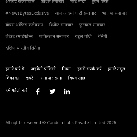
अरविंद केजरीवाल
कांग्रेस समाचार
नरेंद्र मोदी
ट्रैवल टिप्स
#NewsBytesExclusive
आम आदमी पार्टी समाचार
भाजपा समाचार
बॉक्स ऑफिस कलेक्शन
क्रिकेट समाचार
फुटबॉल समाचार
लेटेस्ट स्मार्टफोन्स
पाकिस्तान समाचार
राहुल गांधी
रेसिपी
दक्षिण भारतीय सिनेमा
हमारे बारे में
प्राइवेसी पॉलिसी
नियम
हमसे संपर्क करें
हमारे उसूल
शिकायत
खबरें
समाचार संग्रह
विषय संग्रह
हमें फॉलो करें
All rights reserved © Candela Labs Private Limited 2026