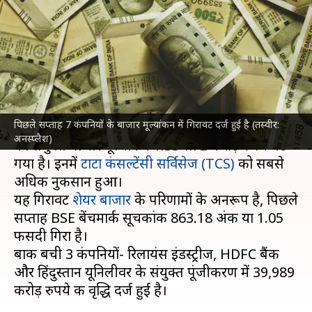
मूल्यांकन को लगा झटका, 1.35
लाख करोड़ घटा
लेखन
Aug 03, 2025
10:56 am
दिनेश चंद शर्मा
क्या है खबर?
पिछले सप्ताह 7 कंपनियों के बाजार मूल्यांकन में गिरावट दर्ज हुई है (तस्वीर:
पिछले सप्ताह देश की 10 सबसे मूल्यवान कंपनियों में से 7
अनस्प्लैश)
का संयुक्त बाजार मूल्यांकन 1.35 लाख करोड़ रुपये घट
गया है। इनमें
टाटा कंसल्टेंसी सर्विसेज (TCS)
को सबसे
अधिक नुकसान हुआ।
यह गिरावट
शेयर बाजार
के परिणामों के अनरूप है, पिछले
सप्ताह BSE बेंचमार्क सूचकांक 863.18 अंक या 1.05
फीसदी गिरा है।
बाकी बची 3 कंपनियों- रिलायंस इंडस्ट्रीज, HDFC बैंक
और हिंदुस्तान यूनिलीवर के संयुक्त पूंजीकरण में 39,989