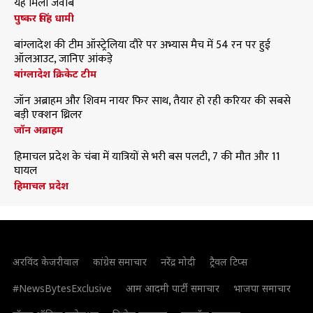
यह मिला जवाब
पुष्कर सिंह धामी
बांग्लादेश की टीम ऑस्ट्रेलिया दौरे पर अभ्यास मैच में 54 रन पर हुई
ऑलआउट, जानिए आंकड़े
बांग्लादेश क्रिकेट टीम
जॉन अब्राहम और शिवम नायर फिर साथ, तैयार हो रही करियर की सबसे
बड़ी एक्शन थ्रिलर
जॉन अब्राहम
हिमाचल प्रदेश के चंबा में यात्रियों से भरी बस पलटी, 7 की मौत और 11
घायल
हिमाचल प्रदेश
अरविंद केजरीवाल
कांग्रेस समाचार
नरेंद्र मोदी
ट्रैवल टिप्स
#NewsBytesExclusive
आम आदमी पार्टी समाचार
भाजपा समाचार