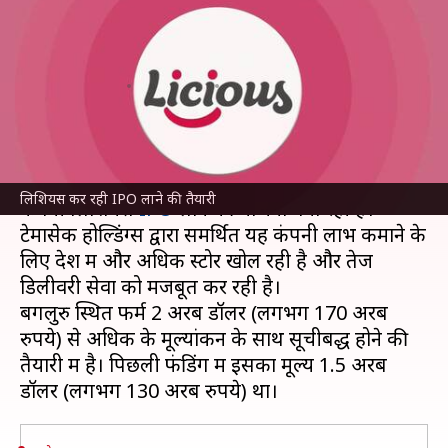
लाने की तैयारी, 170 अरब रुपये होगा
मूल्यांकन
लेखन
Feb 18, 2025
11:29 am
बिश्वजीत कुमार
क्या है खबर?
भारत में मांस और समुद्री भोजन बेचने वाली ऑनलाइन
लिशियस कर रही IPO लाने की तैयारी
कंपनी लिशियस
IPO
लाने की योजना बना रही है।
टेमासेक होल्डिंग्स द्वारा समर्थित यह कंपनी लाभ कमाने के
लिए देश में और अधिक स्टोर खोल रही है और तेज
डिलीवरी सेवा को मजबूत कर रही है।
बेंगलुरु स्थित फर्म 2 अरब डॉलर (लगभग 170 अरब
रुपये) से अधिक के मूल्यांकन के साथ सूचीबद्ध होने की
तैयारी में है। पिछली फंडिंग में इसका मूल्य 1.5 अरब