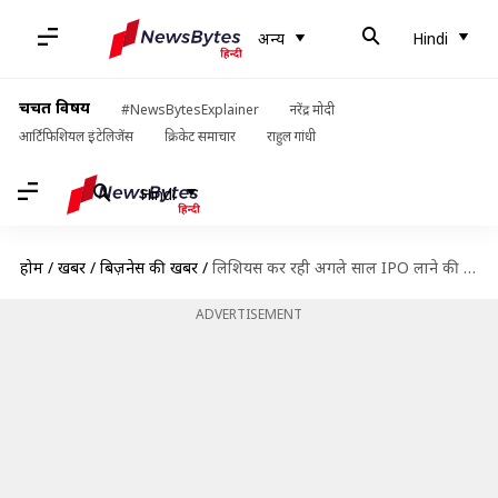
अन्य
Hindi
चर्चित विषय
#NewsBytesExplainer
नरेंद्र मोदी
आर्टिफिशियल इंटेलिजेंस
क्रिकेट समाचार
राहुल गांधी
Hindi
होम
/
खबरें
/
बिज़नेस की खबरें
/
लिशियस कर रही अगले साल IPO लाने की तैयारी, 170 अरब रुपये होगा मूल्यांकन
ADVERTISEMENT