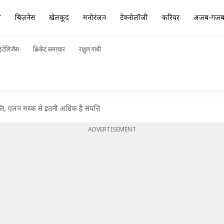
ा
बिज़नेस
खेलकूद
मनोरंजन
टेक्नोलॉजी
करियर
अजब-गज
ंटेलिजेंस
क्रिकेट समाचार
राहुल गांधी
ति, एलन मस्क से इतनी अधिक है संपत्ति
ADVERTISEMENT