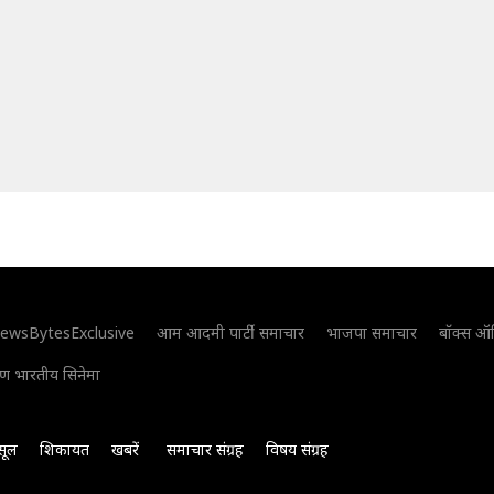
ewsBytesExclusive
आम आदमी पार्टी समाचार
भाजपा समाचार
बॉक्स ऑ
िण भारतीय सिनेमा
सूल
शिकायत
खबरें
समाचार संग्रह
विषय संग्रह