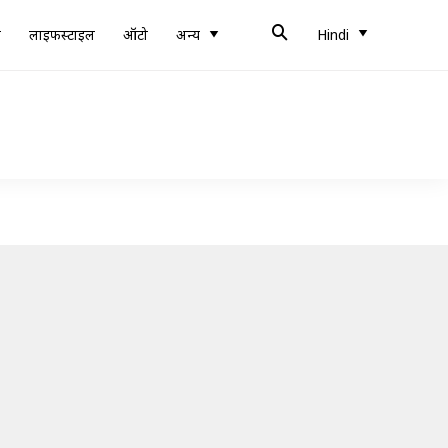
ब
लाइफस्टाइल
ऑटो
अन्य
Hindi