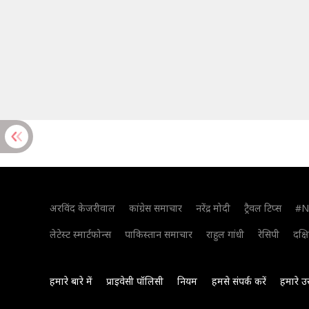
अरविंद केजरीवाल
कांग्रेस समाचार
नरेंद्र मोदी
ट्रैवल टिप्स
#N
लेटेस्ट स्मार्टफोन्स
पाकिस्तान समाचार
राहुल गांधी
रेसिपी
दक्ष
हमारे बारे में
प्राइवेसी पॉलिसी
नियम
हमसे संपर्क करें
हमारे उ