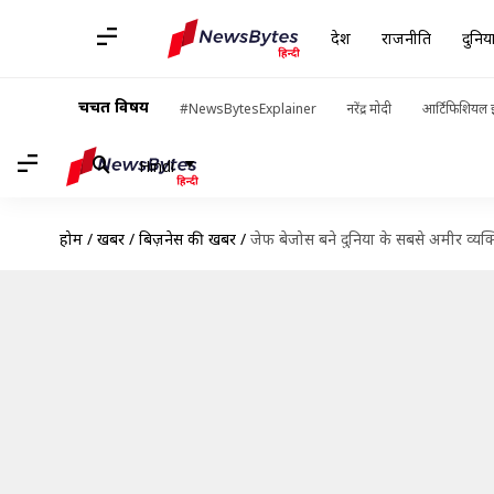
देश
राजनीति
दुनिय
चर्चित विषय
#NewsBytesExplainer
नरेंद्र मोदी
आर्टिफिशियल इ
Hindi
होम
/
खबरें
/
बिज़नेस की खबरें
/
जेफ बेजोस बने दुनिया के सबसे अमीर व्यक्