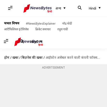
अन्य
Hindi
चर्चित विषय
#NewsBytesExplainer
नरेंद्र मोदी
आर्टिफिशियल इंटेलिजेंस
क्रिकेट समाचार
राहुल गांधी
Hindi
होम
/
खबरें
/
बिज़नेस की खबरें
/
आईफोन असेंबल करने वाली कंपनी फॉक्सकॉन ने बेंगलुरु में खरीदी 303 करोड़ की जमीन
ADVERTISEMENT