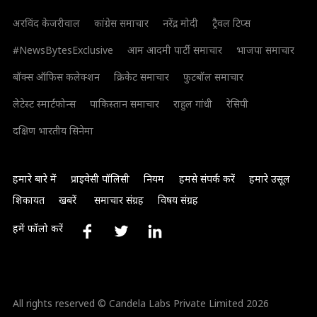
अरविंद केजरीवाल
कांग्रेस समाचार
नरेंद्र मोदी
ट्रैवल टिप्स
#NewsBytesExclusive
आम आदमी पार्टी समाचार
भाजपा समाचार
बॉक्स ऑफिस कलेक्शन
क्रिकेट समाचार
फुटबॉल समाचार
लेटेस्ट स्मार्टफोन्स
पाकिस्तान समाचार
राहुल गांधी
रेसिपी
दक्षिण भारतीय सिनेमा
हमारे बारे में
प्राइवेसी पॉलिसी
नियम
हमसे संपर्क करें
हमारे उसूल
शिकायत
खबरें
समाचार संग्रह
विषय संग्रह
हमें फॉलो करें
All rights reserved © Candela Labs Private Limited 2026