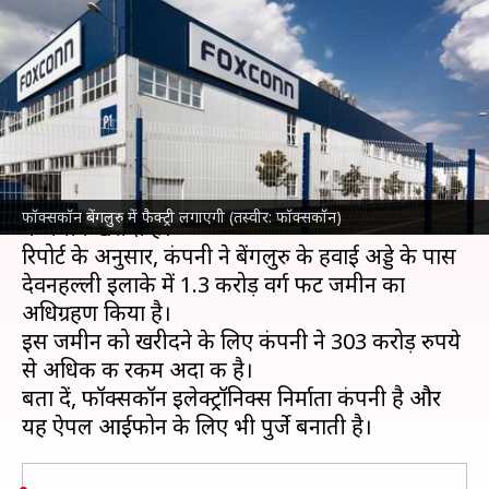
फॉक्सकॉन ने बेंगलुरु में खरीदी 303
करोड़ की जमीन
लेखन
May 09, 2023
05:18 pm
बिश्वजीत कुमार
क्या है खबर?
ताइवान
की टेक दिग्गज
फॉक्सकॉन
ने कर्नाटक के बेंगलुरू
फॉक्सकॉन बेंगलुरु में फैक्ट्री लगाएगी (तस्वीर: फॉक्सकॉन)
में जमीन खरीदी है।
रिपोर्ट के अनुसार, कंपनी ने बेंगलुरु के हवाई अड्डे के पास
देवनहल्ली इलाके में 1.3 करोड़ वर्ग फीट जमीन का
अधिग्रहण किया है।
इस जमीन को खरीदने के लिए कंपनी ने 303 करोड़ रुपये
से अधिक की रकम अदा की है।
बता दें, फॉक्सकॉन इलेक्ट्रॉनिक्स निर्माता कंपनी है और