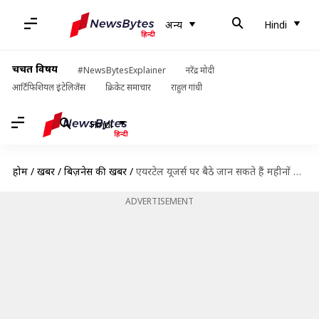
अन्य
Hindi
चर्चित विषय
#NewsBytesExplainer
नरेंद्र मोदी
आर्टिफिशियल इंटेलिजेंस
क्रिकेट समाचार
राहुल गांधी
Hindi
होम
/
खबरें
/
बिज़नेस की खबरें
/
एयरटेल यूजर्स घर बैठे जान सकते हैं महीनों की कॉल हिस्ट्री, जानें तरीका
ADVERTISEMENT