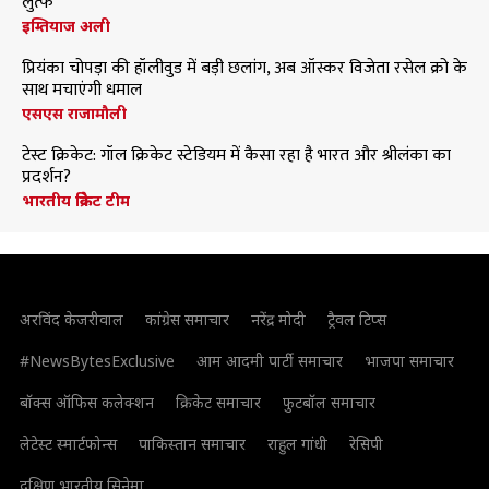
लुत्फ
इम्तियाज अली
प्रियंका चोपड़ा की हॉलीवुड में बड़ी छलांग, अब ऑस्कर विजेता रसेल क्रो के
साथ मचाएंगी धमाल
एसएस राजामौली
टेस्ट क्रिकेट: गॉल क्रिकेट स्टेडियम में कैसा रहा है भारत और श्रीलंका का
प्रदर्शन?
भारतीय क्रिकेट टीम
अरविंद केजरीवाल
कांग्रेस समाचार
नरेंद्र मोदी
ट्रैवल टिप्स
#NewsBytesExclusive
आम आदमी पार्टी समाचार
भाजपा समाचार
बॉक्स ऑफिस कलेक्शन
क्रिकेट समाचार
फुटबॉल समाचार
लेटेस्ट स्मार्टफोन्स
पाकिस्तान समाचार
राहुल गांधी
रेसिपी
दक्षिण भारतीय सिनेमा