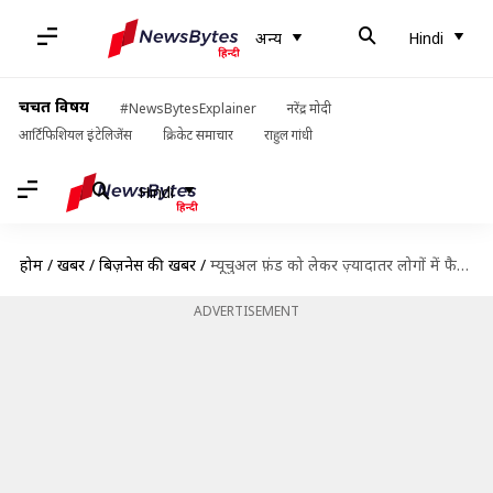
अन्य
Hindi
चर्चित विषय
#NewsBytesExplainer
नरेंद्र मोदी
आर्टिफिशियल इंटेलिजेंस
क्रिकेट समाचार
राहुल गांधी
Hindi
होम
/
खबरें
/
बिज़नेस की खबरें
/
म्यूचुअल फ़ंड को लेकर ज़्यादातर लोगों में फैली हैं गलत धारणाएँ, जानिए क्या है सच्चाई
ADVERTISEMENT