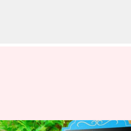
म्यूचुअल फ़ंड को लेकर ज़्यादातर