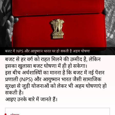
भारत को लेकर हो सकते हैं बड़े ऐलान
लेखन
Jul 21, 2024
05:31 pm
भारत शर्मा
क्या है खबर?
वित्त मंत्री
निर्मला सीतारमण
23 जुलाई को वित्त वर्ष 2024-
25 के लिए आम
बजट
पेश करने वाली हैं। इसकी सभी
बजट में NPS और आयुष्मान भारत पर हो सकती है अहम घोषणा
तैयारियां पूरी हो चुकी है।
बजट से हर वर्ग को राहत मिलने की उम्मीद है, लेकिन
इसका खुलासा बजट घोषणा में ही हो सकेगा।
इस बीच अर्थशास्त्रियों का मानना है कि बजट में नई पेंशन
प्रणाली (NPS) और आयुष्मान भारत जैसी सामाजिक
सुरक्षा से जुड़ी योजनाओं को लेकर भी अहम घोषणाएं हो
सकती है।