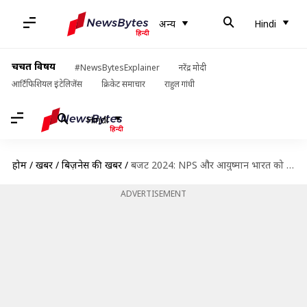
अन्य
Hindi
चर्चित विषय
#NewsBytesExplainer
नरेंद्र मोदी
आर्टिफिशियल इंटेलिजेंस
क्रिकेट समाचार
राहुल गांधी
Hindi
होम
/
खबरें
/
बिज़नेस की खबरें
/
बजट 2024: NPS और आयुष्मान भारत को लेकर हो सकते हैं बड़े ऐलान
ADVERTISEMENT