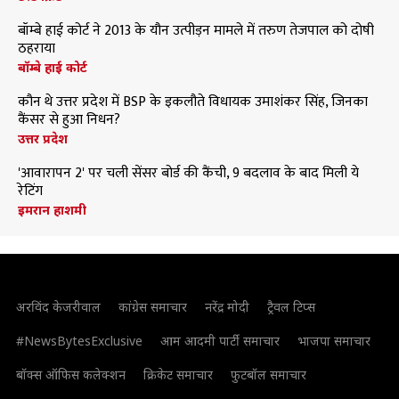
बॉम्बे हाई कोर्ट ने 2013 के यौन उत्पीड़न मामले में तरुण तेजपाल को दोषी
ठहराया
बॉम्बे हाई कोर्ट
कौन थे उत्तर प्रदेश में BSP के इकलौते विधायक उमाशंकर सिंह, जिनका
कैंसर से हुआ निधन?
उत्तर प्रदेश
'आवारापन 2' पर चली सेंसर बोर्ड की कैंची, 9 बदलाव के बाद मिली ये
रेटिंग
इमरान हाशमी
अरविंद केजरीवाल
कांग्रेस समाचार
नरेंद्र मोदी
ट्रैवल टिप्स
#NewsBytesExclusive
आम आदमी पार्टी समाचार
भाजपा समाचार
बॉक्स ऑफिस कलेक्शन
क्रिकेट समाचार
फुटबॉल समाचार