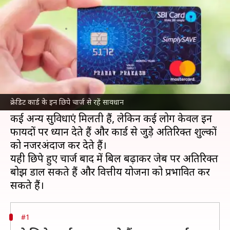
सावधान, वरना बढ़ सकता है खर्च
लेखन
Jul 08, 2026
09:53 am
बिश्वजीत कुमार
क्या है खबर?
क्रेडिट कार्ड
आज के समय में खरीदारी, भुगतान और कई
वित्तीय जरूरतों के लिए बेहद उपयोगी साधन बन चुका है।
क्रेडिट कार्ड के इन छिपे चार्ज से रहें सावधान
इससे कैशबैक, रिवॉर्ड प्वाइंट, बिना ब्याज की अवधि और
कई अन्य सुविधाएं मिलती हैं, लेकिन कई लोग केवल इन
फायदों पर ध्यान देते हैं और कार्ड से जुड़े अतिरिक्त शुल्कों
को नजरअंदाज कर देते हैं।
यही छिपे हुए चार्ज बाद में बिल बढ़ाकर जेब पर अतिरिक्त
बोझ डाल सकते हैं और वित्तीय योजना को प्रभावित कर
#1