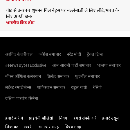
चोट से उबरकर शुभमन गिल नेट्स पर बल्लेबाजी ले लिए लौटे, भारत के
लिए अच्छी खबर
भारतीय क्रिकेट टीम
अरविंद केजरीवाल
कांग्रेस समाचार
नरेंद्र मोदी
ट्रैवल टिप्स
#NewsBytesExclusive
आम आदमी पार्टी समाचार
भाजपा समाचार
बॉक्स ऑफिस कलेक्शन
क्रिकेट समाचार
फुटबॉल समाचार
लेटेस्ट स्मार्टफोन्स
पाकिस्तान समाचार
राहुल गांधी
रेसिपी
दक्षिण भारतीय सिनेमा
हमारे बारे में
प्राइवेसी पॉलिसी
नियम
हमसे संपर्क करें
हमारे उसूल
शिकायत
खबरें
समाचार संग्रह
विषय संग्रह