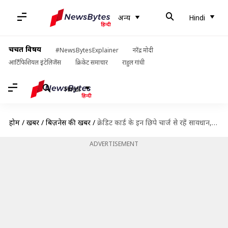
अन्य
Hindi
चर्चित विषय
#NewsBytesExplainer
नरेंद्र मोदी
आर्टिफिशियल इंटेलिजेंस
क्रिकेट समाचार
राहुल गांधी
Hindi
होम
/
खबरें
/
बिज़नेस की खबरें
/
क्रेडिट कार्ड के इन छिपे चार्ज से रहें सावधान, वरना बढ़ सकता है खर्च
ADVERTISEMENT