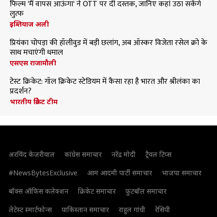
फिल्म 'मैं वापस आऊंगा' ने OTT पर दी दस्तक, जानिए कहां उठा सकेंगे
लुत्फ
इम्तियाज अली
प्रियंका चोपड़ा की हॉलीवुड में बड़ी छलांग, अब ऑस्कर विजेता रसेल क्रो के
साथ मचाएंगी धमाल
एसएस राजामौली
टेस्ट क्रिकेट: गॉल क्रिकेट स्टेडियम में कैसा रहा है भारत और श्रीलंका का
प्रदर्शन?
भारतीय क्रिकेट टीम
अरविंद केजरीवाल
कांग्रेस समाचार
नरेंद्र मोदी
ट्रैवल टिप्स
#NewsBytesExclusive
आम आदमी पार्टी समाचार
भाजपा समाचार
बॉक्स ऑफिस कलेक्शन
क्रिकेट समाचार
फुटबॉल समाचार
लेटेस्ट स्मार्टफोन्स
पाकिस्तान समाचार
राहुल गांधी
रेसिपी