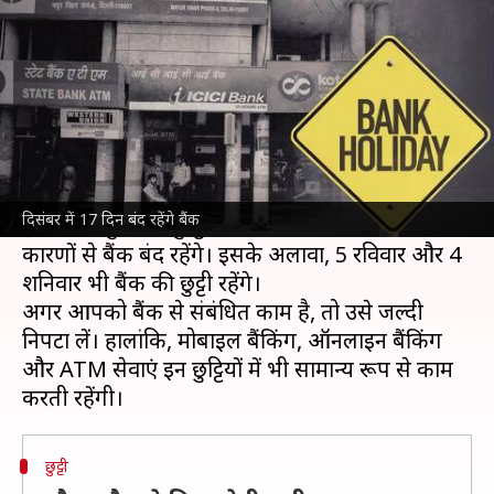
यहां जानिए पूरी जानकारी
लेखन
Nov 27, 2024
10:50 am
बिश्वजीत कुमार
क्या है खबर?
भारतीय रिजर्व बैंक
(RBI) ने दिसंबर महीने के लिए बैंकों
की छुट्टियों की सूची जारी की है।
दिसंबर में 17 दिन बंद रहेंगे बैंक
इस दौरान कुल 17 छुट्टियां होंगी, जिनमें 8 दिन विभिन्न
कारणों से बैंक बंद रहेंगे। इसके अलावा, 5 रविवार और 4
शनिवार भी बैंक की छुट्टी रहेंगे।
अगर आपको बैंक से संबंधित काम है, तो उसे जल्दी
निपटा लें। हालांकि, मोबाइल बैंकिंग, ऑनलाइन बैंकिंग
और ATM सेवाएं इन छुट्टियों में भी सामान्य रूप से काम
छुट्टी