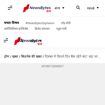
अन्य
Hindi
चर्चित विषय
#NewsBytesExplainer
नरेंद्र मोदी
आर्टिफिशियल इंटेलिजेंस
क्रिकेट समाचार
राहुल गांधी
Hindi
होम
/
खबरें
/
बिज़नेस की खबरें
/
दिसंबर में कितने दिन बैंक रहेंगे बंद? यहां जानिए पूरी जानकारी
ADVERTISEMENT