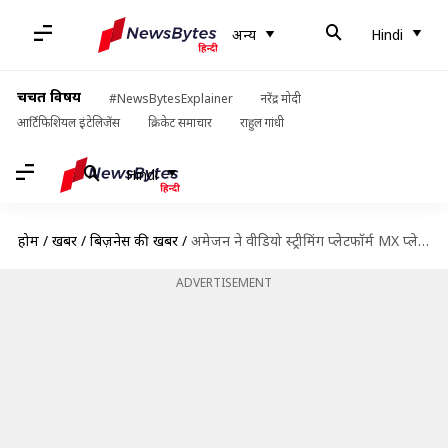
अन्य
Hindi
चर्चित विषय
#NewsBytesExplainer
नरेंद्र मोदी
आर्टिफिशियल इंटेलिजेंस
क्रिकेट समाचार
राहुल गांधी
Hindi
होम
/
खबरें
/
बिज़नेस की खबरें
/
अमेजन ने वीडियो स्ट्रीमिंग प्लेटफॉर्म MX प्लेयर को खरीदा, 2 साल से चल रही थी बातचीत
ADVERTISEMENT