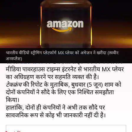
MX प्लेयर को खरीदा, 2 साल से चल
रही थी बातचीत
लेखन
Jun 06, 2024
05:10 pm
बिश्वजीत कुमार
क्या है खबर?
भारतीय वीडियो स्ट्रीमिंग प्लेटफॉर्म MX प्लेयर को अमेजन ने खरीदा (तस्वीर:
ई-कॉमर्स दिग्गज
अमेजन
ने भारतीय वीडियो स्ट्रीमिंग
अनस्प्लैश)
सर्विस
MX प्लेयर
को खरीद लिया है। अमेजन ने स्थानीय
मीडिया पावरहाउस टाइम्स इंटरनेट से भारतीय MX प्लेयर
टेकक्रंच
की रिपोर्ट के मुताबिक, बुधवार (5 जून) शाम को
दोनों कंपनियों ने सौदे के लिए एक निश्चित समझौता
किया।
हालांकि, दोनों ही कंपनियों ने अभी तक सौदे पर