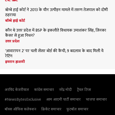
बॉम्बे हाई कोर्ट ने 2013 के यौन उत्पीड़न मामले में तरुण तेजपाल को दोषी
ठहराया
बॉम्बे हाई कोर्ट
कौन थे उत्तर प्रदेश में BSP के इकलौते विधायक उमाशंकर सिंह, जिनका
कैंसर से हुआ निधन?
उत्तर प्रदेश
'आवारापन 2' पर चली सेंसर बोर्ड की कैंची, 9 बदलाव के बाद मिली ये
रेटिंग
इमरान हाशमी
अरविंद केजरीवाल
कांग्रेस समाचार
नरेंद्र मोदी
ट्रैवल टिप्स
#NewsBytesExclusive
आम आदमी पार्टी समाचार
भाजपा समाचार
बॉक्स ऑफिस कलेक्शन
क्रिकेट समाचार
फुटबॉल समाचार