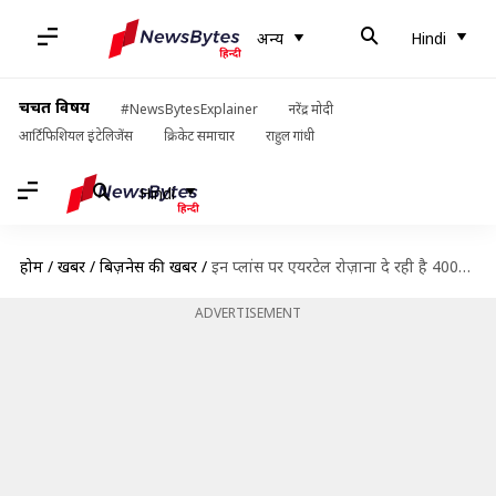
अन्य
Hindi
चर्चित विषय
#NewsBytesExplainer
नरेंद्र मोदी
आर्टिफिशियल इंटेलिजेंस
क्रिकेट समाचार
राहुल गांधी
Hindi
होम
/
खबरें
/
बिज़नेस की खबरें
/
इन प्लांस पर एयरटेल रोज़ाना दे रही है 400MB अतिरिक्त डाटा, विस्तार से जानें
ADVERTISEMENT