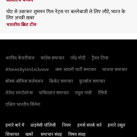
चोट से उबरकर शुभमन गिल नेट्स पर बल्लेबाजी ले लिए लौटे, भारत के
लिए अच्छी खबर
भारतीय क्रिकेट टीम
अरविंद केजरीवाल
कांग्रेस समाचार
नरेंद्र मोदी
ट्रैवल टिप्स
#NewsBytesExclusive
आम आदमी पार्टी समाचार
भाजपा समाचार
बॉक्स ऑफिस कलेक्शन
क्रिकेट समाचार
फुटबॉल समाचार
लेटेस्ट स्मार्टफोन्स
पाकिस्तान समाचार
राहुल गांधी
रेसिपी
दक्षिण भारतीय सिनेमा
हमारे बारे में
प्राइवेसी पॉलिसी
नियम
हमसे संपर्क करें
हमारे उसूल
शिकायत
खबरें
समाचार संग्रह
विषय संग्रह