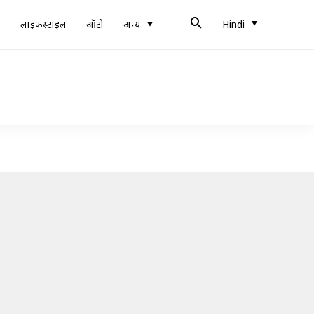
ब
लाइफस्टाइल
ऑटो
अन्य
Hindi