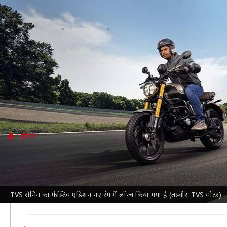
TVS रोनिन का फेस्टिव एडिशन हुआ लॉन
लेखन
Sep 24, 2024
06:04 pm
दिनेश चंद शर्मा
क्या है खबर?
TVS मोटर
ने अपनी रोनिन बाइक का फेस्टिव एडिशन लॉन्च क
इसमें एक नया मिडनाइट ब्लू रंग मिलता है, जो फ्यूल टैंक से
फीचर
इन सुविधाओं से लैस है रोनिन
फीचर्स की बात करें तो TVS रोनिन फेस्टिव एडिशन में एडजस्
इसमें 2 ABS मोड- अर्बन और रेन दिए गए हैं। टॉप-स्पेक रोनिन 
TVS रोनिन का फेस्टिव एडिशन नए रंग में लॉन्च किया गया है (तस्वीर: TVS मोटर)
सस्पेंशन के लिए
दोपहिया वाहन
में आगे USD फोर्क और पीछे 7-