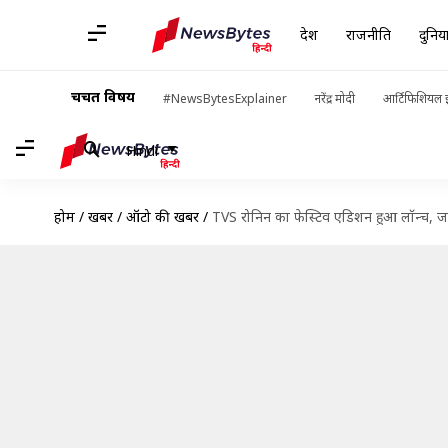
देश
राजनीति
दुनिय
चर्चित विषय
#NewsBytesExplainer
नरेंद्र मोदी
आर्टिफिशियल इ
Hindi
होम
/
खबरें
/
ऑटो की खबरें
/
TVS रोनिन का फेस्टिव एडिशन हुआ लॉन्च, ज