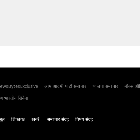
ewsBytesExclusive
आम आदमी पार्टी समाचार
भाजपा समाचार
बॉक्स ऑ
िण भारतीय सिनेमा
सूल
शिकायत
खबरें
समाचार संग्रह
विषय संग्रह