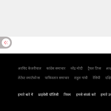
अरविंद केजरीवाल
कांग्रेस समाचार
नरेंद्र मोदी
ट्रैवल टिप्स
#N
लेटेस्ट स्मार्टफोन्स
पाकिस्तान समाचार
राहुल गांधी
रेसिपी
दक्ष
हमारे बारे में
प्राइवेसी पॉलिसी
नियम
हमसे संपर्क करें
हमारे उ