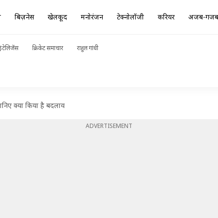
ा
बिज़नेस
खेलकूद
मनोरंजन
टेक्नोलॉजी
करियर
अजब-गज
ंटेलिजेंस
क्रिकेट समाचार
राहुल गांधी
ानिए क्या किया है बदलाव
ADVERTISEMENT