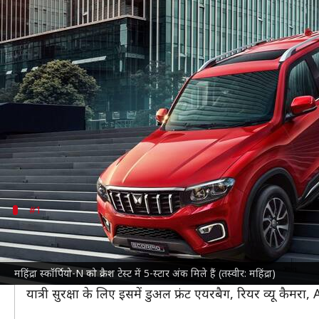
नई सुरक्षित SUV खरीदने की कर रहे प्ला
लेखन
Apr 03, 2023
11:33 am
अविनाश
क्या है खबर?
देश में बढ़ रही सड़क दुर्घटनाओं के कारण लोग सुरक्षित गाड़ियो
दिया है।
वर्तमान में भारतीय बाजार में कई गाड़ियां उपलब्ध हैं लेकिन इनमे
आइए जानते हैं भारत में उपलब्ध उन गाड़ियों के बारे में जिन्हे
#1
टाटा पंच: कीमत 6 लाख रुपये से शुरू
टाटा पंच
को एडल्ट ऑक्यूपेंट प्रोटेक्शन के लिए अधिकतम 17 मे
महिंद्रा स्कॉर्पियो-N को क्रैश टेस्ट में 5-स्टार अंक मिले हैं (तस्वीर: महिंद्रा)
वहीं बच्चों की सुरक्षा की बात करें तो इस SUV ने अधिकतम 49 म
यात्री सुरक्षा के लिए इसमें डुअल फ्रंट एयरबैग, रियर व्यू कैमर