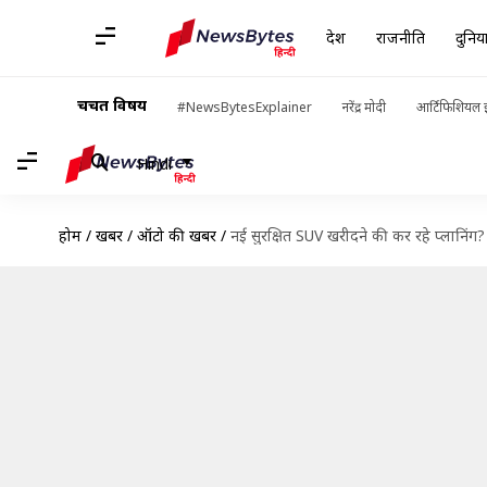
देश
राजनीति
दुनिय
चर्चित विषय
#NewsBytesExplainer
नरेंद्र मोदी
आर्टिफिशियल इ
Hindi
होम
/
खबरें
/
ऑटो की खबरें
/
नई सुरक्षित SUV खरीदने की कर रहे प्लानिंग? 