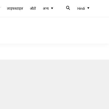
ब
लाइफस्टाइल
ऑटो
अन्य
Hindi