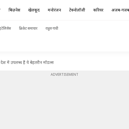
ा
बिज़नेस
खेलकूद
मनोरंजन
टेक्नोलॉजी
करियर
अजब-गज
ंटेलिजेंस
क्रिकेट समाचार
राहुल गांधी
देश में उपलब्ध हैं ये बेहतरीन मॉडल्स
ADVERTISEMENT