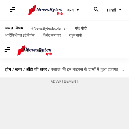
अन्य
Hindi
चर्चित विषय
#NewsBytesExplainer
नरेंद्र मोदी
आर्टिफिशियल इंटेलिजेंस
क्रिकेट समाचार
राहुल गांधी
Hindi
होम
/
खबरें
/
ऑटो की खबरें
/
बजाज की इन बाइक्स के दामों में हुआ इजाफा, जानिये क्या है नई कीमतें
ADVERTISEMENT