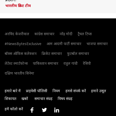
प्रदर्शन?
भारतीय क्रिकेट टीम
अरविंद केजरीवाल
कांग्रेस समाचार
नरेंद्र मोदी
ट्रैवल टिप्स
#NewsBytesExclusive
आम आदमी पार्टी समाचार
भाजपा समाचार
बॉक्स ऑफिस कलेक्शन
क्रिकेट समाचार
फुटबॉल समाचार
लेटेस्ट स्मार्टफोन्स
पाकिस्तान समाचार
राहुल गांधी
रेसिपी
दक्षिण भारतीय सिनेमा
हमारे बारे में
प्राइवेसी पॉलिसी
नियम
हमसे संपर्क करें
हमारे उसूल
शिकायत
खबरें
समाचार संग्रह
विषय संग्रह
हमें फॉलो करें