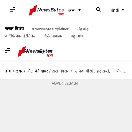
अन्य
Hindi
चर्चित विषय
#NewsBytesExplainer
नरेंद्र मोदी
आर्टिफिशियल इंटेलिजेंस
क्रिकेट समाचार
राहुल गांधी
Hindi
होम
/
खबरें
/
ऑटो की खबरें
/
टाटा नेक्सन के चुनिंदा वेरिएंट हुए सस्ते, जानिए कितनी हुई कटौती
ADVERTISEMENT