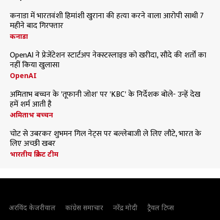
कनाडा में भारतवंशी हिमांशी खुराना की हत्या करने वाला आरोपी साथी 7
महीने बाद गिरफ्तार
कनाडा
OpenAI ने प्रेजेंटेशन स्टार्टअप नेक्स्टस्लाइड को खरीदा, सौदे की शर्तों का
नहीं किया खुलासा
OpenAI
अमिताभ बच्चन के 'तूफानी जोश' पर 'KBC' के निर्देशक बोले- उन्हें देख
हमें शर्म आती है
अमिताभ बच्चन
चोट से उबरकर शुभमन गिल नेट्स पर बल्लेबाजी ले लिए लौटे, भारत के
लिए अच्छी खबर
भारतीय क्रिकेट टीम
अरविंद केजरीवाल
कांग्रेस समाचार
नरेंद्र मोदी
ट्रैवल टिप्स