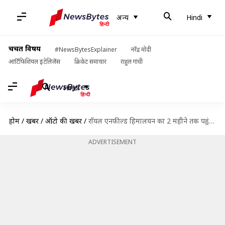
अन्य
Hindi
चर्चित विषय
#NewsBytesExplainer
नरेंद्र मोदी
आर्टिफिशियल इंटेलिजेंस
क्रिकेट समाचार
राहुल गांधी
Hindi
होम
/
खबरें
/
ऑटो की खबरें
/
राॅयल एनफील्ड हिमालयन का 2 महीने तक पहुंचा वेटिंग पीरियड, आपके शहर में कितना?
ADVERTISEMENT