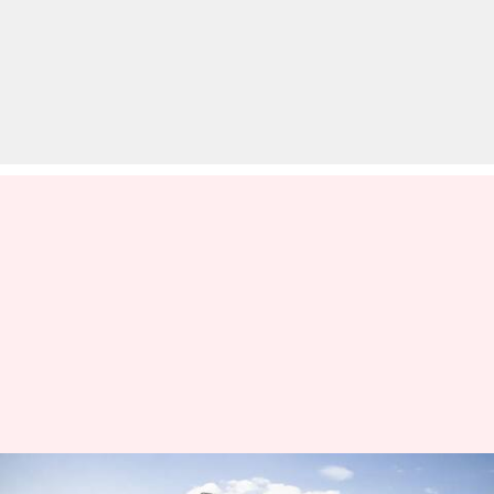
राॅयल एनफील्ड हिमालयन का 2