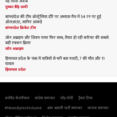
यह मिला जवाब
पुष्कर सिंह धामी
बांग्लादेश की टीम ऑस्ट्रेलिया दौरे पर अभ्यास मैच में 54 रन पर हुई
ऑलआउट, जानिए आंकड़े
बांग्लादेश क्रिकेट टीम
जॉन अब्राहम और शिवम नायर फिर साथ, तैयार हो रही करियर की सबसे
बड़ी एक्शन थ्रिलर
जॉन अब्राहम
हिमाचल प्रदेश के चंबा में यात्रियों से भरी बस पलटी, 7 की मौत और 11
घायल
हिमाचल प्रदेश
अरविंद केजरीवाल
कांग्रेस समाचार
नरेंद्र मोदी
ट्रैवल टिप्स
#NewsBytesExclusive
आम आदमी पार्टी समाचार
भाजपा समाचार