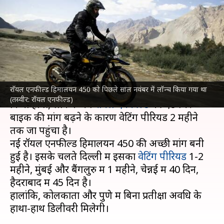
महीने तक पहुंचा वेटिंग पीरियड,
आपके शहर में कितना?
लेखन
May 07, 2024
07:08 pm
दिनेश चंद शर्मा
क्या है खबर?
राॅयल एनफील्ड हिमालयन 450 को पिछले साल नवंबर में लॉन्च किया गया था
अभी तक आपने कारों की डिलीवरी के लिए ही इंतजार
(तस्वीर: रॉयल एनफील्ड)
किया होगा, लेकिन अब
रॉयल एनफील्ड
की एडवेंचर
बाइक की मांग बढ़ने के कारण वेटिंग पीरियड 2 महीने
तक जा पहुंचा है।
नई रॉयल एनफील्ड हिमालयन 450 की अच्छी मांग बनी
हुई है। इसके चलते दिल्ली में इसका
वेटिंग पीरियड
1-2
महीने, मुंबई और बैंगलुरु में 1 महीने, चेन्नई में 40 दिन,
हैदराबाद में 45 दिन है।
हालांकि, कोलकाता और पुणे में बिना प्रतीक्षा अवधि के