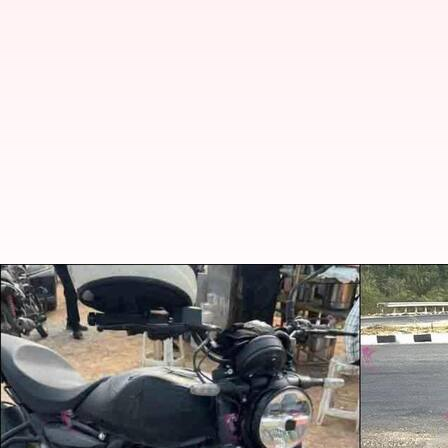
रॉयल एनफील्ड गुरिल्ला 450 जुलाई में 
लेखन
Jun 09, 2024
03:22 pm
दिनेश चंद शर्मा
क्या है खबर?
रॉयल एनफील्ड
अपनी आगामी गुरिल्ला 450 नेकेड रोडस्टर बा