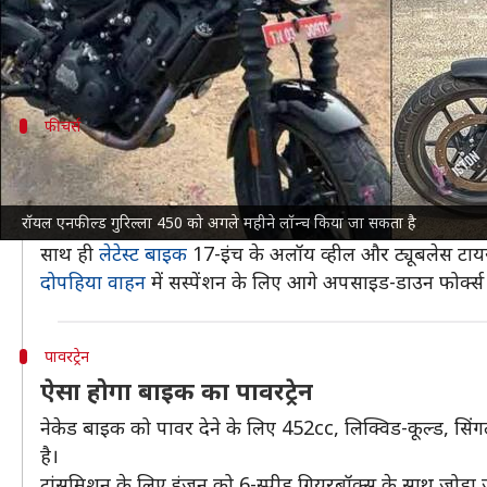
हाल ही में रॉयल एनफील्ड गुरिल्ला 450 को उत्पादन के लिए त
यह नई
रॉयल एनफील्ड हिमालयन 450
के समान एक गोलाकार 
फीचर्स
इन सुविधाओं के साथ आएगी गुरिल्ला
नई गुरिल्ला 450 में सिंगल-पीस सीट की सुविधा के अलावा ब्लूट
रॉयल एनफील्ड गुरिल्ला 450 को अगले महीने लॉन्च किया जा सकता है
एग्जॉस्ट होगा।
साथ ही
लेटेस्ट बाइक
17-इंच के अलॉय व्हील और ट्यूबलेस टाय
दोपहिया वाहन
में सस्पेंशन के लिए आगे अपसाइड-डाउन फोर्क्स 
पावरट्रेन
ऐसा होगा बाइक का पावरट्रेन
नेकेड बाइक को पावर देने के लिए 452cc, लिक्विड-कूल्ड
है।
ट्रांसमिशन के लिए इंजन को 6-स्पीड गियरबॉक्स के साथ जोड़ा