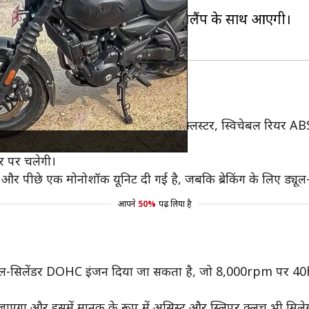
ैयार मॉडल के रूप में देखा गया है।
LED हेडलैंप, बड़े फ्यूल टैंक और टेललैंप के साथ आएगी।
ूथ कनेक्टिविटी के साथ एक TFT इंस्ट्रूमेंट क्लस्टर, स्विचेबल रिय
र पर चलेगी।
और पीछे एक मोनोशॉक यूनिट दी गई है, जबकि ब्रेकिंग के लिए ड्यूल-चै
आपने
50%
पढ़ लिया है
, सिंगल-सिलेंडर DOHC इंजन दिया जा सकता है, जो 8,000rpm पर
 जाएगा और इसमें मानक के रूप में असिस्ट और स्लिपर क्लच भी मिले