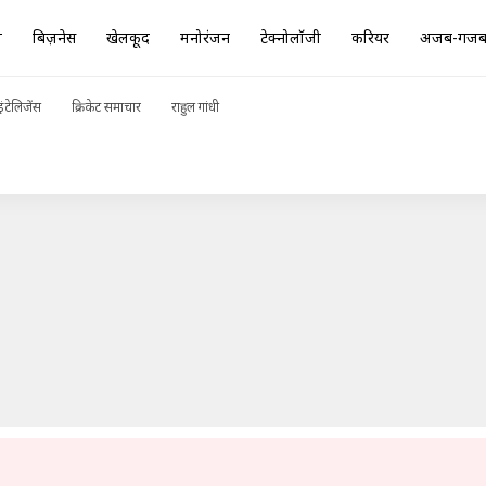
ा
बिज़नेस
खेलकूद
मनोरंजन
टेक्नोलॉजी
करियर
अजब-गज
ती है लॉन्च, जानिए क्या कुछ मिलेगा
ADVERTISEMENT
ंटेलिजेंस
क्रिकेट समाचार
राहुल गांधी