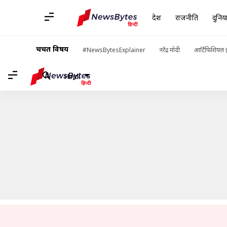
देश
राजनीति
दुनिय
होम
/
खबरें
/
ऑटो की खबरें
/
रॉयल एनफील्ड गुरिल्ला 450 जुलाई में हो सक
चर्चित विषय
#NewsBytesExplainer
नरेंद्र मोदी
आर्टिफिशियल इ
Hindi