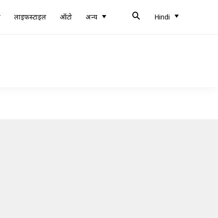
ब
लाइफस्टाइल
ऑटो
अन्य
Hindi