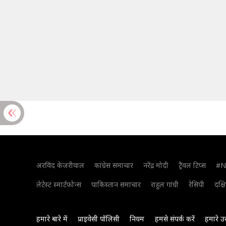
अरविंद केजरीवाल
कांग्रेस समाचार
नरेंद्र मोदी
ट्रैवल टिप्स
#N
लेटेस्ट स्मार्टफोन्स
पाकिस्तान समाचार
राहुल गांधी
रेसिपी
दक्ष
हमारे बारे में
प्राइवेसी पॉलिसी
नियम
हमसे संपर्क करें
हमारे उ