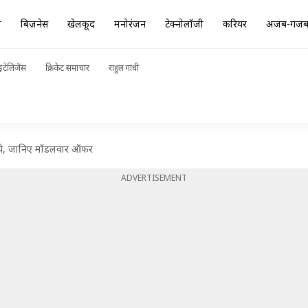
ा
बिज़नेस
खेलकूद
मनोरंजन
टेक्नोलॉजी
करियर
अजब-गज
ंटेलिजेंस
क्रिकेट समाचार
राहुल गांधी
रुपये, जानिए मॉडलवार ऑफर
ADVERTISEMENT