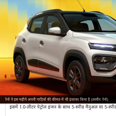
रेनो की गाड़ियों पर बचा सकते हैं 90
लेखन
Apr 06, 2025
06:00 pm
दिनेश चंद शर्मा
क्या है खबर?
कार निर्माता
रेनो
ने इस महीने से अपनी गाड़ियों की कीमत 2 फ
इसके तहत लगभग 90,000 रुपये तक की भारी छूट दी जा रही 
शामिल है।
क्विड
क्विड पर कितना होगा फायदा?
आप
रेनो क्विड
(2025) खरीदने का विचार बना रहे हैं तो बता 
रेनो ने इस महीने अपनी गाड़ियों की कीमत में भी इजाफा किया है (तस्वीर: रेनो)
एंट्री-लेवल RXE और RXL (O) पर लॉयल्टी बोनस और रेफरल 
इसमें 1.0-लीटर पेट्रोल इंजन के साथ 5-स्पीड मैनुअल या 5-स्