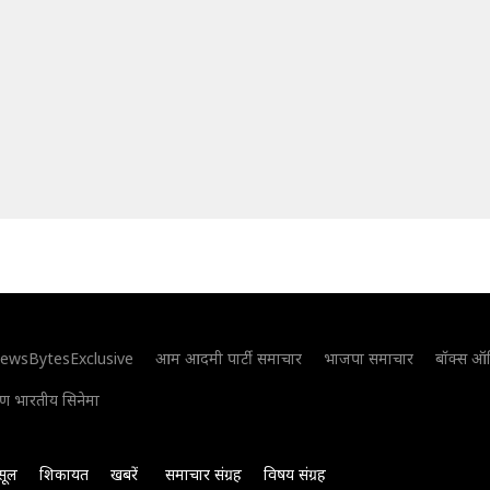
ewsBytesExclusive
आम आदमी पार्टी समाचार
भाजपा समाचार
बॉक्स ऑ
िण भारतीय सिनेमा
सूल
शिकायत
खबरें
समाचार संग्रह
विषय संग्रह