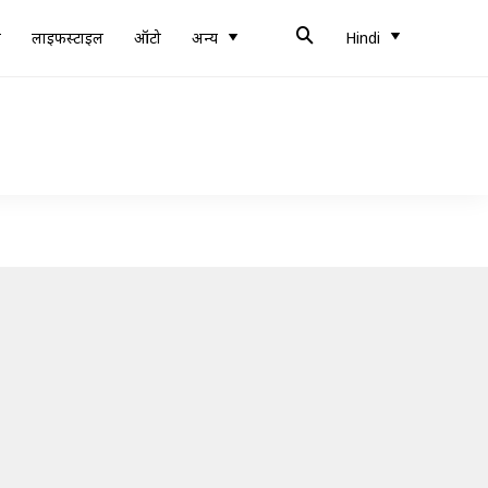
ब
लाइफस्टाइल
ऑटो
अन्य
Hindi