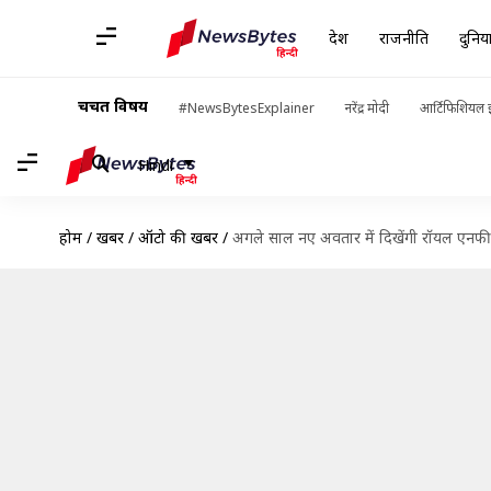
देश
राजनीति
दुनिय
चर्चित विषय
#NewsBytesExplainer
नरेंद्र मोदी
आर्टिफिशियल इ
Hindi
होम
/
खबरें
/
ऑटो की खबरें
/
अगले साल नए अवतार में दिखेंगी रॉयल एनफील्