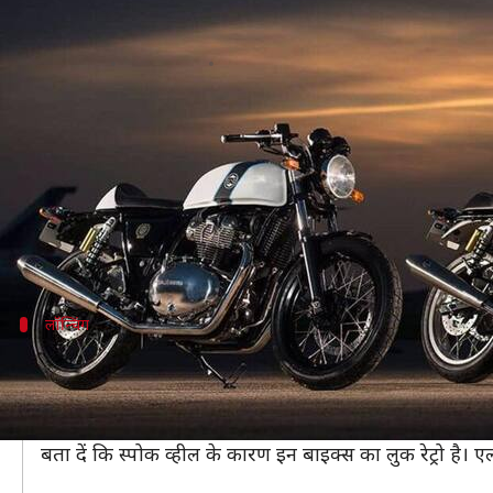
अगले साल नए अवतार में दिखेंगी रॉयल 
लेखन
Dec 13, 2020
10:00 pm
मोना दीक्षित
क्या है खबर?
दिग्गज ऑटो कंपनी रॉयल एनफील्ड अपने ग्राहकों के लिए अप
जल्द ही बाजार में ग्राहकों को रॉयल एनफील्ड इंटरसेप्टर 65
इन दोनों बाइक्स में अब एलॉय व्हील लगाए जाएंगे। वर्तमान मे
लॉन्चिंग
अगले साल होंगी लॉन्च
मीडिया रिपोर्ट्स के मुताबिक कंपनी अभी इन दोनों बाइक्स की टे
इनकी लॉन्चिंग डेट के बारे में कंपनी की ओर से कोई जानकारी न
बता दें कि स्पोक व्हील के कारण इन बाइक्स का लुक रेट्रो है