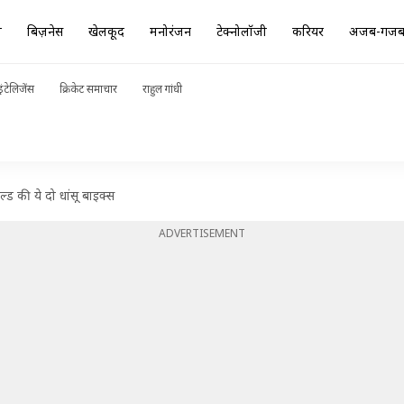
ा
बिज़नेस
खेलकूद
मनोरंजन
टेक्नोलॉजी
करियर
अजब-गज
ंटेलिजेंस
क्रिकेट समाचार
राहुल गांधी
ड की ये दो धांसू बाइक्स
ADVERTISEMENT