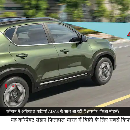
ये हैं ADAS के साथ आने वाली 5 सबसे
लेखन
Jul 10, 2025
06:37 am
दिनेश चंद शर्मा
क्या है खबर?
बढ़ते हादसों को देखते हुए नई कार खरीदने वालों के लिए अब ल
हैं।
इसके लिए ज्यादातर नए मॉडल
एडवांस ड्राइवर असिस्टेंस स
#1
होंडा अमेज की कीमत: 10 लाख रुपये
जापानी कार निर्माता होंडा ने पिछले साल अमेज को ADAS फी
वर्तमान में अधिकांश गाड़ियां ADAS के साथ आ रही हैं (तस्वीर: किआ मोटर्स)
तीसरी जनरेशन की
होंडा अमेज
के कैमरा-आधारित सिस्टम में एड
यह कॉम्पैक्ट सेडान फिलहाल भारत में बिक्री के लिए सबसे क