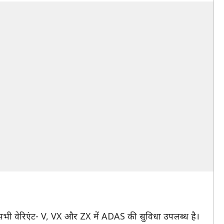
 सभी वेरिएंट- V, VX और ZX में ADAS की सुविधा उपलब्ध है।