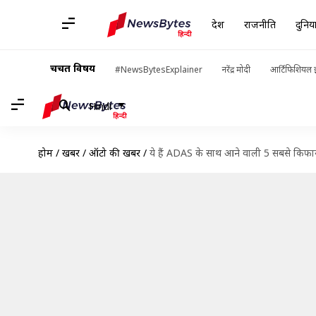
देश
राजनीति
दुनिय
चर्चित विषय
#NewsBytesExplainer
नरेंद्र मोदी
आर्टिफिशियल इ
Hindi
होम
/
खबरें
/
ऑटो की खबरें
/
ये हैं ADAS के साथ आने वाली 5 सबसे किफा