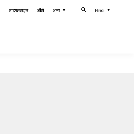
ब
लाइफस्टाइल
ऑटो
अन्य
Hindi