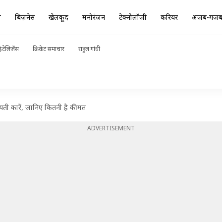
ा
बिज़नेस
खेलकूद
मनोरंजन
टेक्नोलॉजी
करियर
अजब-गज
ंटेलिजेंस
क्रिकेट समाचार
राहुल गांधी
यती कारें, जानिए कितनी है कीमत
ADVERTISEMENT