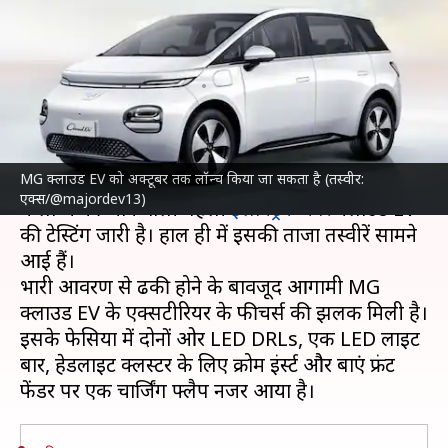
झलक, एक्सटीरियर को लेकर मिली
नई जानकारी
लेखन
Jul 21, 2024
11:45 am
दिनेश चंद शर्मा
क्या है खबर?
MG क्लाउड EV को अक्टूबर तक लॉन्च किया जा सकता है (तस्वीर:
JSW ग्रुप और
MG मोटर्स
की साझेदारी में भारतीय बाजार
एक्स/@majordev13)
में लॉन्च की जाने वाली पहली
इलेक्ट्रिक कार
क्लाउड EV
की टेस्टिंग जारी है। हाल ही में इसकी ताजा तस्वीरें सामने
आई हैं।
भारी आवरण से ढकी होने के बावजूद आगामी MG
क्लाउड EV के एक्सटीरियर के फीचर्स की झलक मिली है।
इसके फेसिया में दोनों ओर LED DRLs, एक LED लाइट
बार, हेडलाइट क्लस्टर के लिए क्रोम इंर्स्ट और बाएं फ्रंट