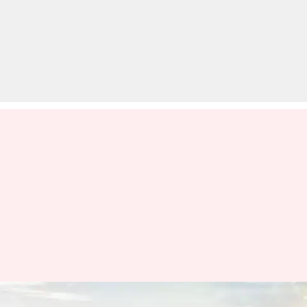
MG क्लाउड EV की फिर दिखी