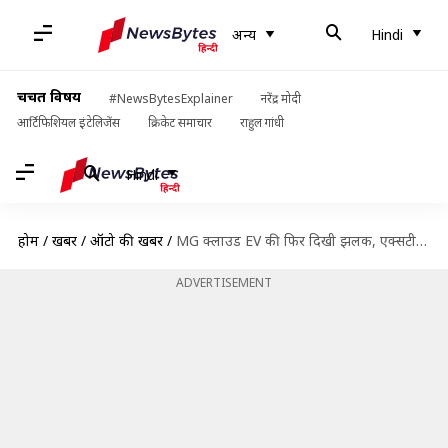
अन्य
Hindi
चर्चित विषय
#NewsBytesExplainer
नरेंद्र मोदी
आर्टिफिशियल इंटेलिजेंस
क्रिकेट समाचार
राहुल गांधी
Hindi
होम
/
खबरें
/
ऑटो की खबरें
/
MG क्लाउड EV की फिर दिखी झलक, एक्सटीरियर को लेकर मिली नई जानकारी
ADVERTISEMENT