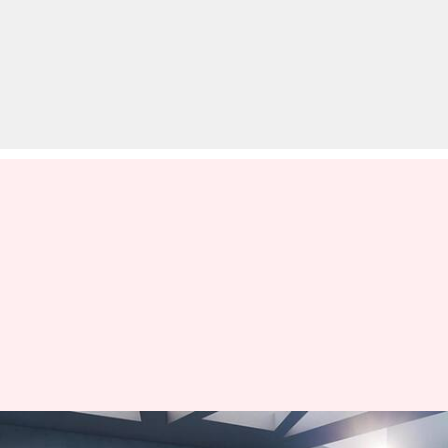
मर्सिडीज-बेंज A-क्लास फेसलिफ्ट