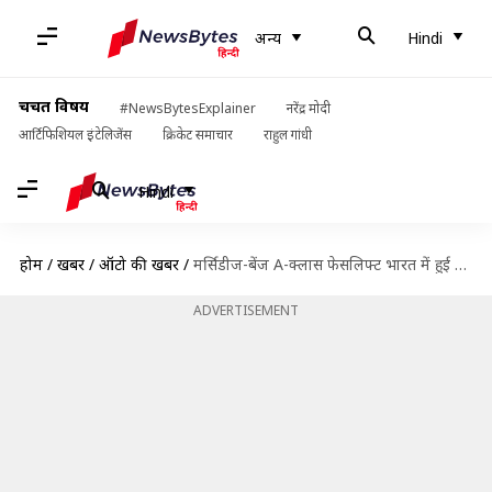
अन्य
Hindi
चर्चित विषय
#NewsBytesExplainer
नरेंद्र मोदी
आर्टिफिशियल इंटेलिजेंस
क्रिकेट समाचार
राहुल गांधी
Hindi
होम
/
खबरें
/
ऑटो की खबरें
/
मर्सिडीज-बेंज A-क्लास फेसलिफ्ट भारत में हुई लॉन्च, जानिए इसके फीचर्स और कीमत
ADVERTISEMENT