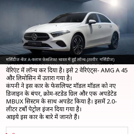
भारत में हुई लॉन्च, जानिए इसके
फीचर्स और कीमत
लेखन
May 24, 2023
02:22 pm
अविनाश
क्या है खबर?
लग्जरी कार
निर्माता कंपनी
मर्सिडीज-बेंज
ने भारतीय
मर्सिडीज-बेंज A-क्लास फेसलिफ्ट भारत में हुई लॉन्च (तस्वीर: मर्सिडीज)
बाजार में अपनी A-क्लास सेडान कार को फेसलिफ्ट
वेरिएंट में लॉन्च कर दिया है। इसे 2 वेरिएंट्स- AMG A 45
और लिमोसिन में उतारा गया है।
कंपनी ने इस कार के फेसलिफ्ट मॉडल मॉडल को नए
डिजाइन के बंपर, क्रोम-स्टडेड ग्रिल और एक अपडेटेड
MBUX सिस्टम के साथ अपडेट किया है। इसमें 2.0-
लीटर टर्बो पेट्रोल इंजन दिया गया है।