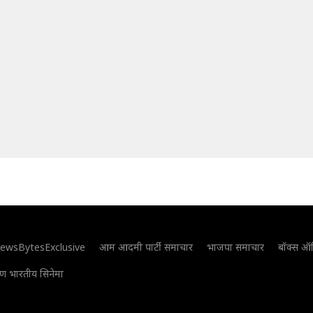
ewsBytesExclusive
आम आदमी पार्टी समाचार
भाजपा समाचार
बॉक्स ऑ
िण भारतीय सिनेमा