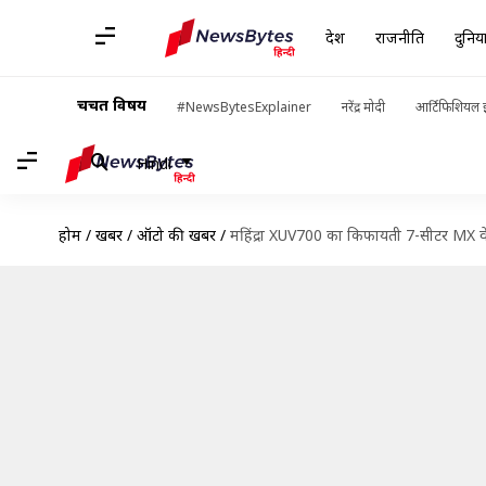
देश
राजनीति
दुनिय
चर्चित विषय
#NewsBytesExplainer
नरेंद्र मोदी
आर्टिफिशियल इ
Hindi
होम
/
खबरें
/
ऑटो की खबरें
/
महिंद्रा XUV700 का किफायती 7-सीटर MX व