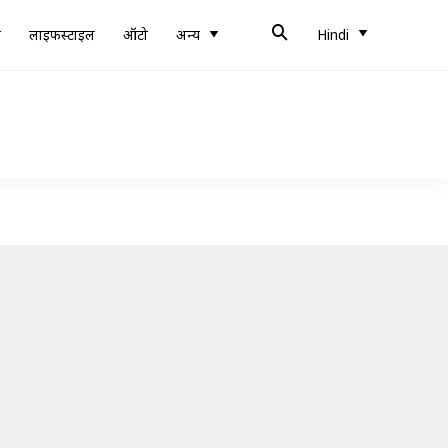
ब
लाइफस्टाइल
ऑटो
अन्य
Hindi