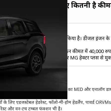
र MX वेरिएंट आया, जानिए कितनी है की
यती एंट्री-लेवल MX वेरिएंट में पेश किया है। डीजल इंजन क
UV700 MX 5-सीटर के समान है, लेकिन कीमत में 40,000 रुपये
च का इंफोटेनमेंट टचस्क्रीन, 4 स्पीकर, 7-इंच का MID और एनालॉग ड
रियों के लिए एडजस्टेबल हेडरेस्ट, फॉलो-मी-होम हेडलैंप, पावर्ड O
आर्मरेस्ट और वन-टच टम्बल फंक्शन भी है।