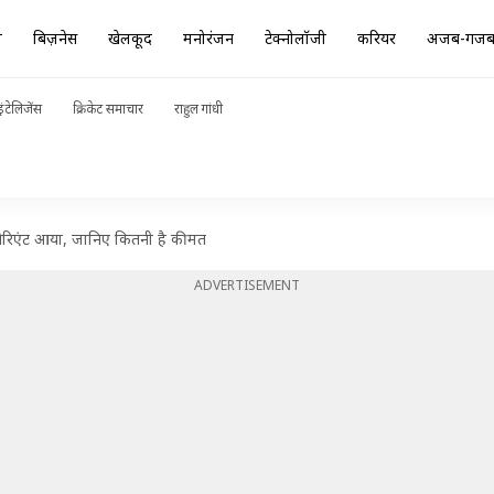
ा
बिज़नेस
खेलकूद
मनोरंजन
टेक्नोलॉजी
करियर
अजब-गज
ंटेलिजेंस
क्रिकेट समाचार
राहुल गांधी
ेरिएंट आया, जानिए कितनी है कीमत
ADVERTISEMENT