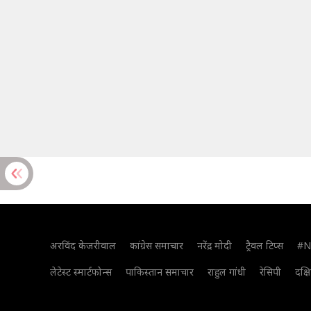
अरविंद केजरीवाल
कांग्रेस समाचार
नरेंद्र मोदी
ट्रैवल टिप्स
#N
लेटेस्ट स्मार्टफोन्स
पाकिस्तान समाचार
राहुल गांधी
रेसिपी
दक्ष