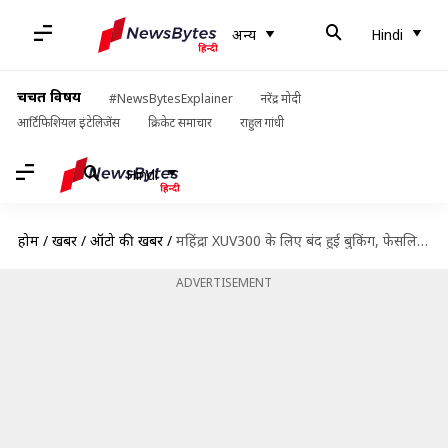
अन्य
Hindi
चर्चित विषय
#NewsBytesExplainer
नरेंद्र मोदी
आर्टिफिशियल इंटेलिजेंस
क्रिकेट समाचार
राहुल गांधी
Hindi
होम
/
खबरें
/
ऑटो की खबरें
/
महिंद्रा XUV300 के लिए बंद हुई बुकिंग, फेसलिफ्ट मॉडल होने पर फिर होगी शुरू
ADVERTISEMENT