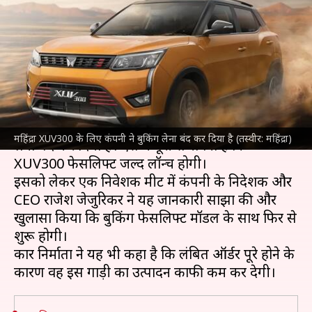
बुकिंग, फेसलिफ्ट मॉडल होने पर फिर
होगी शुरू
लेखन
Mar 01, 2024
12:19 pm
दिनेश चंद शर्मा
क्या है खबर?
महिंद्रा एंड महिंद्रा
ने अपनी
महिंद्रा XUV300
के लिए बुकिंग
महिंद्रा XUV300 के लिए कंपनी ने बुकिंग लेना बंद कर दिया है (तस्वीर: महिंद्रा)
लेना बंद कर दिया है। ऐसे में पूरी संभावना है कि
XUV300 फेसलिफ्ट जल्द लॉन्च होगी।
इसको लेकर एक निवेशक मीट में कंपनी के निदेशक और
CEO राजेश जेजुरिकर ने यह जानकारी साझा की और
खुलासा किया कि बुकिंग फेसलिफ्ट मॉडल के साथ फिर से
शुरू होगी।
कार निर्माता ने यह भी कहा है कि लंबित ऑर्डर पूरे होने के