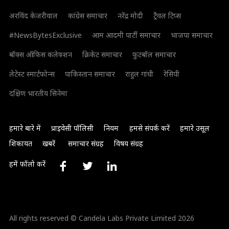
अरविंद केजरीवाल
कांग्रेस समाचार
नरेंद्र मोदी
ट्रैवल टिप्स
#NewsBytesExclusive
आम आदमी पार्टी समाचार
भाजपा समाचार
बॉक्स ऑफिस कलेक्शन
क्रिकेट समाचार
फुटबॉल समाचार
लेटेस्ट स्मार्टफोन्स
पाकिस्तान समाचार
राहुल गांधी
रेसिपी
दक्षिण भारतीय सिनेमा
हमारे बारे में
प्राइवेसी पॉलिसी
नियम
हमसे संपर्क करें
हमारे उसूल
शिकायत
खबरें
समाचार संग्रह
विषय संग्रह
हमें फॉलो करें
All rights reserved © Candela Labs Private Limited 2026