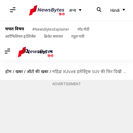
अन्य
Hindi
चर्चित विषय
#NewsBytesExplainer
नरेंद्र मोदी
आर्टिफिशियल इंटेलिजेंस
क्रिकेट समाचार
राहुल गांधी
Hindi
होम
/
खबरें
/
ऑटो की खबरें
/
महिंद्रा XUV.e8 इलेक्ट्रिक SUV की फिर दिखी झलक, सामने आई नई जानकारी
ADVERTISEMENT