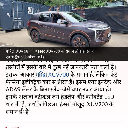
फिर दिखी झलक, सामने आई नई
जानकारी
लेखन
Jun 30, 2024
06:30 pm
दिनेश चंद शर्मा
क्या है खबर?
महिंद्रा XUV.e8 का आकार XUV700 के समान होगा (तस्वीर:
महिंद्रा एंड महिंद्रा
की XUV.e8 इलेक्ट्रिक SUV काे हाल ही
एक्स/@rizalhakimm1)
में टेस्टिंग के दौरान मुंबई में देखा गया है। सामने आई
तस्वीरों में इसके बारे में कुछ नई जानकारी पता चली है।
इसका आकार
महिंद्रा XUV700
के समान है, लेकिन फ्रंट
फेसिया इलेक्ट्रिक कार से प्रेरित है। इसमें एयर इनटेक और
ADAS सेंसर के बिना स्लैब-जैसे बंपर नजर आया है।
इसके अलावा वर्टीकल लगे हेडलैंप और कनेक्टेड LED
बार भी है, जबकि पिछला हिस्सा मौजूदा XUV700 के