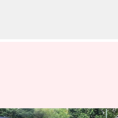
महिंद्रा XUV.e8 इलेक्ट्रिक SUV की