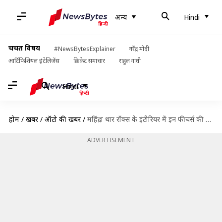
अन्य
Hindi
चर्चित विषय
#NewsBytesExplainer
नरेंद्र मोदी
आर्टिफिशियल इंटेलिजेंस
क्रिकेट समाचार
राहुल गांधी
Hindi
होम
/
खबरें
/
ऑटो की खबरें
/
महिंद्रा थार रॉक्स के इंटीरियर में इन फीचर्स की हुई पुष्टि, सामने आया नया टीजर
ADVERTISEMENT