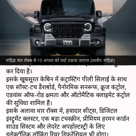
फीचर्स की हुई पुष्टि, सामने आया नया
टीजर
लेखन
Aug 11, 2024
10:48 am
दिनेश चंद शर्मा
क्या है खबर?
महिंद्रा एंड महिंद्रा
ने एक टीजर जारी कर 15 अगस्त को
महिंद्रा थार रॉक्स से 15 अगस्त को पर्दा उठाया जाएगा (तस्वीर: महिंद्रा)
लॉन्च से पहले आगामी थार रॉक्स के इंटीरियर का खुलासा
कर दिया है।
इसके खूबसूरत केबिन में कंट्रास्टिंग पीली सिलाई के साथ
एक सॉफ्ट-टच डैशबोर्ड, पैनाेरमिक सनरूफ, क्रूज कंट्रोल,
एडवांस ऑफ-रोड क्षमता और ऑटोमैटिक क्लाइमेट कंट्रोल
की सुविधा शामिल हैं।
इसके अलावा थार रॉक्स में, हवादार सीट्स, डिजिटल
इंस्ट्रूमेंट क्लस्टर, एक बड़ा टचस्क्रीन, प्रीमियम हरमन कार्डन
साउंड सिस्टम और लेदरेट अपहोल्टस्ट्री के लिए