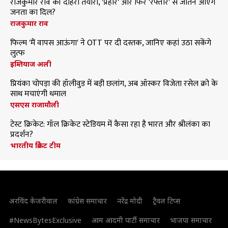
राजकुमार राव की दोहरी तैयारी, 'प्रहार' और फिर 'रफ्तार' से जीतने आएंगे
जनता का दिल?
राजकुमार राव
फिल्म 'मैं वापस आऊंगा' ने OTT पर दी दस्तक, जानिए कहां उठा सकेंगे
लुत्फ
इम्तियाज अली
प्रियंका चोपड़ा की हॉलीवुड में बड़ी छलांग, अब ऑस्कर विजेता रसेल क्रो के
साथ मचाएंगी धमाल
एसएस राजामौली
टेस्ट क्रिकेट: गॉल क्रिकेट स्टेडियम में कैसा रहा है भारत और श्रीलंका का
प्रदर्शन?
भारतीय क्रिकेट टीम
अरविंद केजरीवाल
कांग्रेस समाचार
नरेंद्र मोदी
ट्रैवल टिप्स
#NewsBytesExclusive
आम आदमी पार्टी समाचार
भाजपा समाचार