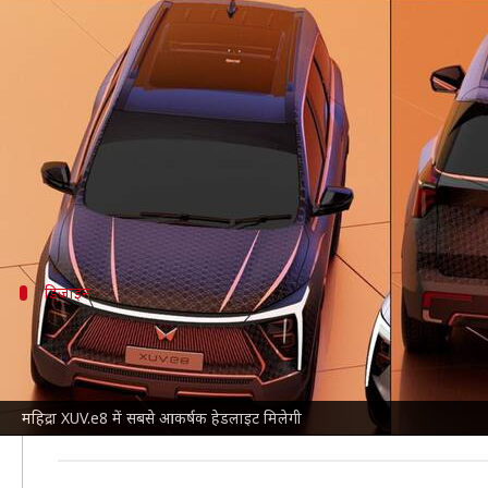
महिद्रा ने नया हेडलैंप डिजाइन कराया पे
लेखन
May 25, 2024
10:22 am
दिनेश चंद शर्मा
क्या है खबर?
महिंद्रा एंड महिंद्रा
अपने आगामी मॉडल्स के डिजाइन में बदलाव कर 
अब कार निर्माता ने एक नया हेडलाइट डिजाइन पेटेंट कराया 
डिजाइन
ऐसा होगा हेडलैंप का डिजाइन
महिंद्रा XUV700 पर आधारित इलेक्ट्रिक SUV के कॉन्सेप्ट मॉ
नए पेटेंट किए गए हेडलैंप में दोहरी C-आकार की हाउसिंग क
महिद्रा XUV.e8 में सबसे आकर्षक हेडलाइट मिलेगी
हेडलैंप हाउसिंग के आउटर बॉर्डर का रंग बॉडी पेंट के समा