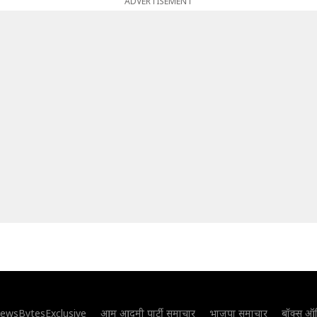
ADVERTISEMENT
ewsBytesExclusive
आम आदमी पार्टी समाचार
भाजपा समाचार
बॉक्स ऑ