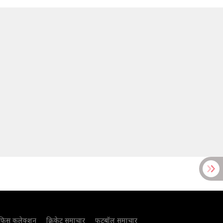
फिस कलेक्शन
क्रिकेट समाचार
फुटबॉल समाचार