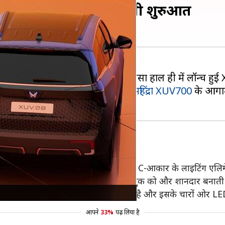
टेंट, महिद्रा XUV.e8 से करेगी शुरुआत
उन्हें नया लुक प्रदान कर रही है, जैसा हाल ही में लॉन्च हु
है। रिपोर्ट्स के अनुसार, इसका उपयोग
महिंद्रा XUV700
के आगामी
डल और टेस्ट म्यूल से पता चलता है कि इसमें C-आकार के लाइटिंग एल
े साथ-साथ आइस-क्यूब LED लाइट्स इसके लुक को और शानदार बनाती ह
न हो सकता है, जबकि इसका आकार त्रिकोणीय है और इसके चारों ओर L
आपने
33%
पढ़ लिया है