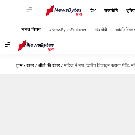
देश
राजनीति
दुनिय
चर्चित विषय
#NewsBytesExplainer
नरेंद्र मोदी
आर्टिफिशियल इ
Hindi
होम
/
खबरें
/
ऑटो की खबरें
/
महिद्रा ने नया हेडलैंप डिजाइन कराया पेटेंट, 