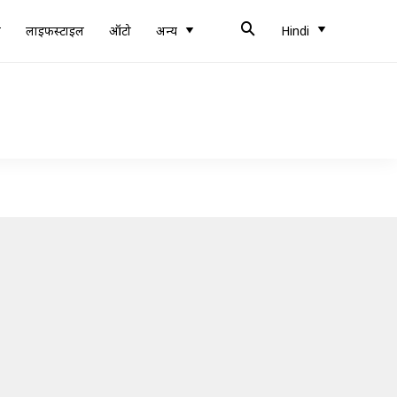
ब
लाइफस्टाइल
ऑटो
अन्य
Hindi