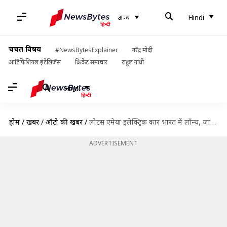
अन्य
Hindi
चर्चित विषय
#NewsBytesExplainer
नरेंद्र मोदी
आर्टिफिशियल इंटेलिजेंस
क्रिकेट समाचार
राहुल गांधी
Hindi
होम
/
खबरें
/
ऑटो की खबरें
/
लोटस एमेया इलेक्ट्रिक कार भारत में लॉन्च, जानिए फीचर और कीमत
ADVERTISEMENT