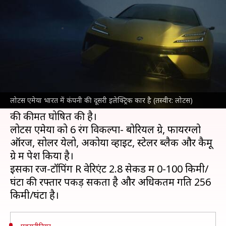
लॉन्च, जानिए फीचर और कीमत
लेखन
Jan 16, 2025
05:29 pm
दिनेश चंद शर्मा
क्या है खबर?
लोटस ने भारतीय बाजार में अपनी दूसरी
इलेक्ट्रिक कार
एमेया को लॉन्च किया है। इसे 3 वेरिएंट- स्टैंडर्ड, S और R
लोटस एमेया भारत में कंपनी की दूसरी इलेक्ट्रिक कार है (तस्वीर: लोटस)
में पेश किया गया है। कंपनी ने फिलहाल बेस वेरिएंट स्टैंडर्ड
की कीमत घोषित की है।
लोटस एमेया को 6 रंग विकल्पों- बोरियल ग्रे, फायरग्लो
ऑरेंज, सोलर येलो, अकोया व्हाइट, स्टेलर ब्लैक और कैमू
ग्रे में पेश किया है।
इसका रेंज-टॉपिंग R वेरिएंट 2.8 सेकेंड में 0-100 किमी/
घंटा की रफ्तार पकड़ सकता है और अधिकतम गति 256