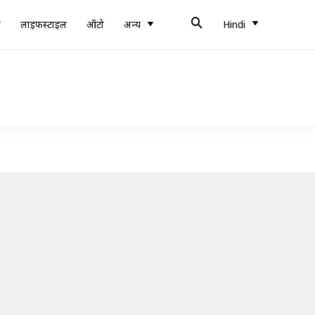
ब
लाइफस्टाइल
ऑटो
अन्य
Hindi