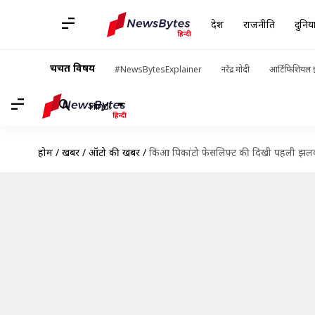
देश
राजनीति
दुनिय
चर्चित विषय
#NewsBytesExplainer
नरेंद्र मोदी
आर्टिफिशियल इ
Hindi
होम
/
खबरें
/
ऑटो की खबरें
/
किआ पिकांटो फेसलिफ्ट की दिखी पहली झलक,