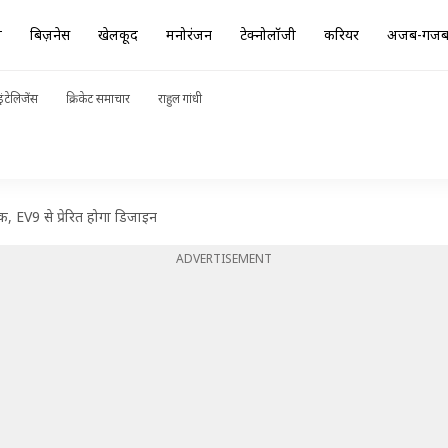
ा
बिज़नेस
खेलकूद
मनोरंजन
टेक्नोलॉजी
करियर
अजब-गज
ंटेलिजेंस
क्रिकेट समाचार
राहुल गांधी
 EV9 से प्रेरित होगा डिजाइन
ADVERTISEMENT