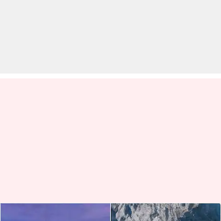
किआ EV9 बनाम BMW iX: दोनों से