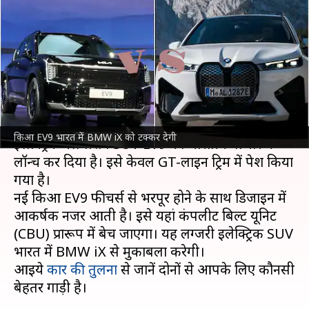
कौनसी है पैसा वसूल इलेक्ट्रिक
SUV?
लेखन
Oct 05, 2024
01:18 pm
दिनेश चंद शर्मा
क्या है खबर?
दक्षिण कोरियाई कंपनी
किआ मोटर्स
ने पिछले दिनों अपनी
किआ EV9 भारत में BMW iX को टक्कर देगी
इलेक्ट्रिक फ्लैगशिप SUV EV9 को भारतीय बाजार में
लॉन्च कर दिया है। इसे केवल GT-लाइन ट्रिम में पेश किया
गया है।
नई किआ EV9 फीचर्स से भरपूर होने के साथ डिजाइन में
आकर्षक नजर आती है। इसे यहां कंपलीट बिल्ट यूनिट
(CBU) प्रारूप में बेच जाएगा। यह लग्जरी इलेक्ट्रिक SUV
भारत में BMW iX से मुकाबला करेगी।
आइये
कार की तुलना
से जानें दोनों से आपके लिए कौनसी