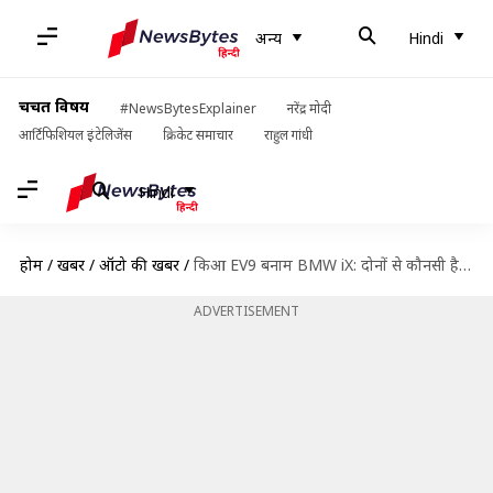
अन्य
Hindi
चर्चित विषय
#NewsBytesExplainer
नरेंद्र मोदी
आर्टिफिशियल इंटेलिजेंस
क्रिकेट समाचार
राहुल गांधी
Hindi
होम
/
खबरें
/
ऑटो की खबरें
/
किआ EV9 बनाम BMW iX: दोनों से कौनसी है पैसा वसूल इलेक्ट्रिक SUV?
ADVERTISEMENT