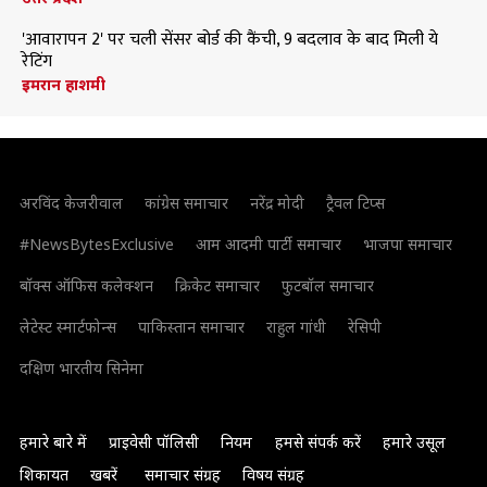
'आवारापन 2' पर चली सेंसर बोर्ड की कैंची, 9 बदलाव के बाद मिली ये
रेटिंग
इमरान हाशमी
अरविंद केजरीवाल
कांग्रेस समाचार
नरेंद्र मोदी
ट्रैवल टिप्स
#NewsBytesExclusive
आम आदमी पार्टी समाचार
भाजपा समाचार
बॉक्स ऑफिस कलेक्शन
क्रिकेट समाचार
फुटबॉल समाचार
लेटेस्ट स्मार्टफोन्स
पाकिस्तान समाचार
राहुल गांधी
रेसिपी
दक्षिण भारतीय सिनेमा
हमारे बारे में
प्राइवेसी पॉलिसी
नियम
हमसे संपर्क करें
हमारे उसूल
शिकायत
खबरें
समाचार संग्रह
विषय संग्रह