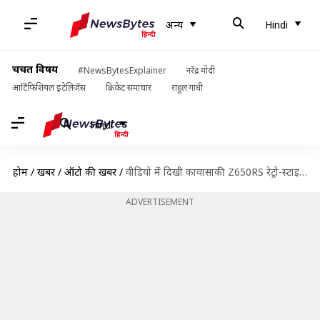
अन्य
Hindi
चर्चित विषय
#NewsBytesExplainer
नरेंद्र मोदी
आर्टिफिशियल इंटेलिजेंस
क्रिकेट समाचार
राहुल गांधी
Hindi
होम
/
खबरें
/
ऑटो की खबरें
/
वीडियो में दिखी कावासाकी Z650RS रेट्रो-स्टाइल बाइक, जानें कब होगी लॉन्च
ADVERTISEMENT