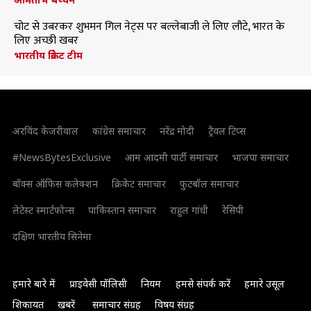
चोट से उबरकर शुभमन गिल नेट्स पर बल्लेबाजी ले लिए लौटे, भारत के
लिए अच्छी खबर
भारतीय क्रिकेट टीम
अरविंद केजरीवाल
कांग्रेस समाचार
नरेंद्र मोदी
ट्रैवल टिप्स
#NewsBytesExclusive
आम आदमी पार्टी समाचार
भाजपा समाचार
बॉक्स ऑफिस कलेक्शन
क्रिकेट समाचार
फुटबॉल समाचार
लेटेस्ट स्मार्टफोन्स
पाकिस्तान समाचार
राहुल गांधी
रेसिपी
दक्षिण भारतीय सिनेमा
हमारे बारे में
प्राइवेसी पॉलिसी
नियम
हमसे संपर्क करें
हमारे उसूल
शिकायत
खबरें
समाचार संग्रह
विषय संग्रह