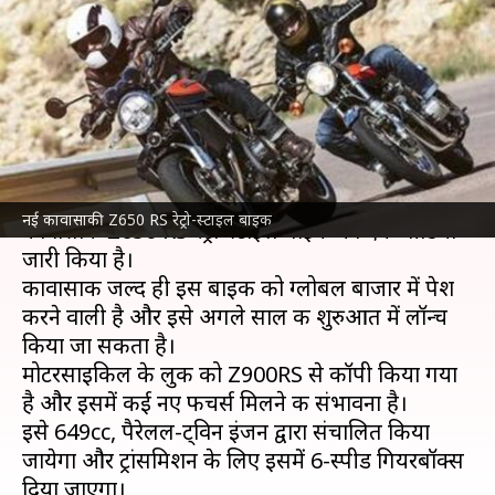
रेट्रो-स्टाइल बाइक, जानें कब होगी
लॉन्च
लेखन
Aug 29, 2021
07:30 pm
अविनाश
क्या है खबर?
कावासाकी ने अपने सोशल मीडिया चैनल्स पर नई
नई कावासाकी Z650 RS रेट्रो-स्टाइल बाइक
कावासाकी Z650 RS रेट्रो-स्टाइल बाइक का एक वीडियो
जारी किया है।
कावासाकी जल्द ही इस बाइक को ग्लोबल बाजार में पेश
करने वाली है और इसे अगले साल की शुरुआत में लॉन्च
किया जा सकता है।
मोटरसाइकिल के लुक को Z900RS से कॉपी किया गया
है और इसमें कई नए फीचर्स मिलने की संभावना है।
इसे 649cc, पैरेलल-ट्विन इंजन द्वारा संचालित किया
जायेगा और ट्रांसमिशन के लिए इसमें 6-स्पीड गियरबॉक्स