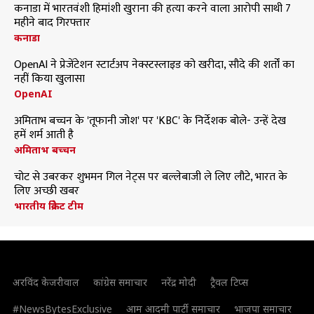
कनाडा में भारतवंशी हिमांशी खुराना की हत्या करने वाला आरोपी साथी 7
महीने बाद गिरफ्तार
कनाडा
OpenAI ने प्रेजेंटेशन स्टार्टअप नेक्स्टस्लाइड को खरीदा, सौदे की शर्तों का
नहीं किया खुलासा
OpenAI
अमिताभ बच्चन के 'तूफानी जोश' पर 'KBC' के निर्देशक बोले- उन्हें देख
हमें शर्म आती है
अमिताभ बच्चन
चोट से उबरकर शुभमन गिल नेट्स पर बल्लेबाजी ले लिए लौटे, भारत के
लिए अच्छी खबर
भारतीय क्रिकेट टीम
अरविंद केजरीवाल
कांग्रेस समाचार
नरेंद्र मोदी
ट्रैवल टिप्स
#NewsBytesExclusive
आम आदमी पार्टी समाचार
भाजपा समाचार