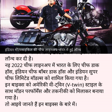
मोटरसाइकिल की 2022 चीफ
लाइनअप
लेखन
Aug 27, 2021
05:30 pm
सोनाली सिंह
क्या है खबर?
कल्ट बाइक निर्माता इंडियन मोटरसाइकिल ने आधिकारिक
इंडियन मोटरसाइकिल की चीफ लाइनअप भारत में हुई लॉन्च
तौर पर भारत में अपनी नई 2022 चीफ लाइनअप को
लॉन्च कर दी है।
नई 2022 चीफ लाइनअप में भारत के लिए चीफ डार्क
हॉर्स, इंडियन चीफ बॉबर डार्क हॉर्स और इंडियन सुपर
चीफ लिमिटेड मॉडल्स को शामिल किया गया है।
इन बाइक्स को अमेरिकी वी-ट्विन (V-twin) स्टाइल के
साथ मॉडर्न परफॉर्मेंस और तकनीकी को मिलाकर बनाया
गया है।